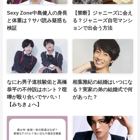
Sexy Zone中島健人の身長
【禁断】ジャニーズに会え
と体重は？サバ読み疑惑も
る？ジャニーズ自宅マンシ
検証
ョンで出会う方法
なにわ男子道枝駿佑と高橋
相葉雅紀の結婚はいつにな
恭平の不仲説はホント？喧
る？実家の弟の結婚式で何
嘩が殴り合いでヤバい！
があった？
【みちきょへ】