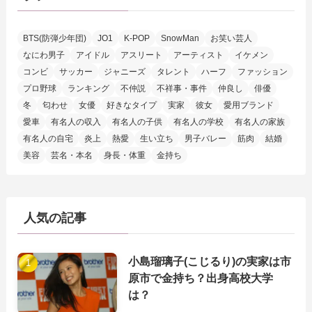
BTS(防弾少年団)
JO1
K-POP
SnowMan
お笑い芸人
なにわ男子
アイドル
アスリート
アーティスト
イケメン
コンビ
サッカー
ジャニーズ
タレント
ハーフ
ファッション
プロ野球
ランキング
不仲説
不祥事・事件
仲良し
俳優
冬
匂わせ
女優
好きなタイプ
実家
彼女
愛用ブランド
愛車
有名人の収入
有名人の子供
有名人の学校
有名人の家族
有名人の自宅
炎上
熱愛
生い立ち
男子バレー
筋肉
結婚
美容
芸名・本名
身長・体重
金持ち
人気の記事
小島瑠璃子(こじるり)の実家は市
原市で金持ち？出身高校大学
は？