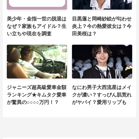
美少年・金指一世の脱退は
目黒蓮と岡崎紗絵が匂わせ
なぜ？家族もアイドル？生
炎上？今の熱愛彼女は？今
い立ちや現在を調査
田美桜は？
ジャニーズ超高級愛車金額
なにわ男子大西流星はメイ
ランキング★キムタク愛車
クが濃い？すっぴん肌荒れ
が驚異の○○○○万円！？
がヤバイ？愛用リップも