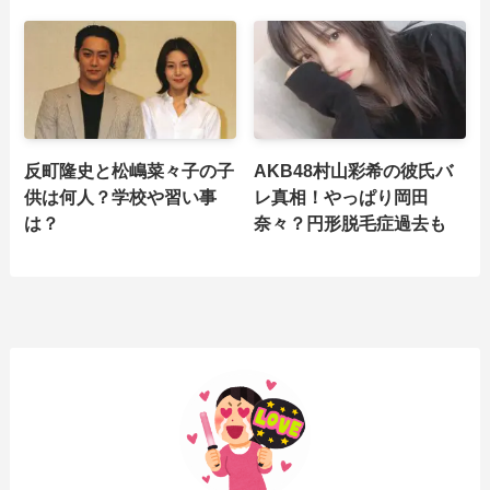
反町隆史と松嶋菜々子の子
AKB48村山彩希の彼氏バ
供は何人？学校や習い事
レ真相！やっぱり岡田
は？
奈々？円形脱毛症過去も