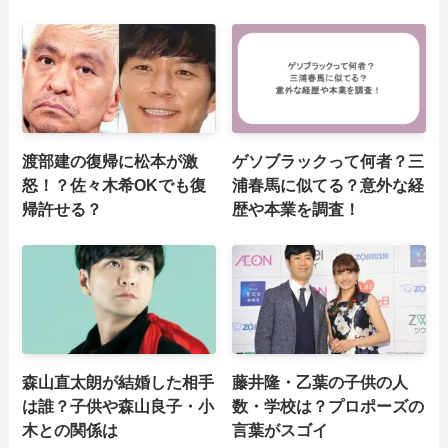
渡部建の復帰に松本が激
ゲソブラックって何者？三
怒！？佐々木希OKでも復
浦春馬に似てる？意外な経
帰許せる？
歴や本業を調査！
森山直太朗が結婚した相手
藤井隆・乙葉の子供の人
は誰？子供や森山良子・小
数・学校は？プロポーズの
木との関係は
言葉がスゴイ