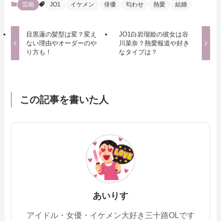
芸能
JO1
イケメン
俳優
匂わせ
熱愛
結婚
目黒蓮の髪型は変？変え
JO1白岩瑠姫の彼女は谷
ない理由やオーダーのや
川菜奈？熱愛報道や好き
り方も！
なタイプは？
この記事を書いた人
あいりす
アイドル・女優・イケメン大好き三十路OLです