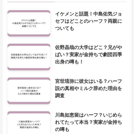
イケメンと話題！中島佑気ジョ
セフはどことのハーフ？両親に
ついても
佐野晶哉の大学はどこ？兄がや
ばい？実家が金持ちで劇団四季
出身の噂も！
宮世琉弥に彼女はいる？ハーフ
説の真相やミルク辞めた理由を
調査
川島如恵留はハーフ？いじめら
れてたって本当？実家が金持ち
の噂も