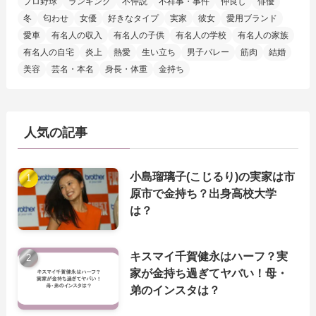
プロ野球
ランキング
不仲説
不祥事・事件
仲良し
俳優
冬
匂わせ
女優
好きなタイプ
実家
彼女
愛用ブランド
愛車
有名人の収入
有名人の子供
有名人の学校
有名人の家族
有名人の自宅
炎上
熱愛
生い立ち
男子バレー
筋肉
結婚
美容
芸名・本名
身長・体重
金持ち
人気の記事
小島瑠璃子(こじるり)の実家は市
原市で金持ち？出身高校大学
は？
キスマイ千賀健永はハーフ？実
家が金持ち過ぎてヤバい！母・
弟のインスタは？