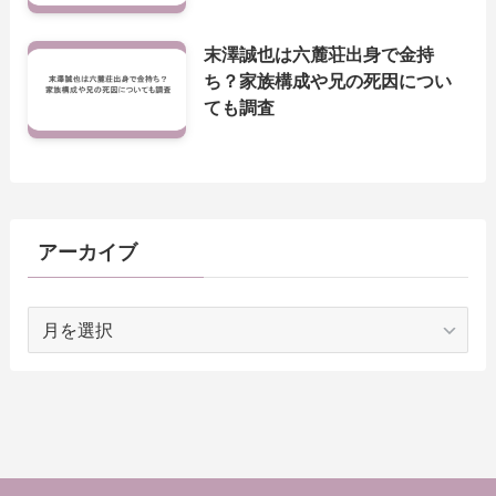
末澤誠也は六麓荘出身で金持
ち？家族構成や兄の死因につい
ても調査
アーカイブ
ア
ー
カ
イ
ブ