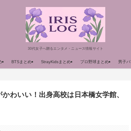
30代女子へ贈るエンタメ・ニュース情報サイト
め
BTSまとめ
StrayKidsまとめ
プロ野球まとめ
男子バ
がかわいい！出身高校は日本橋女学館、