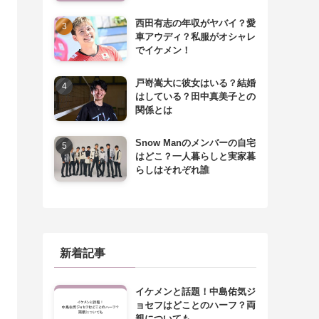
西田有志の年収がヤバイ？愛
車アウディ？私服がオシャレ
でイケメン！
戸嵜嵩大に彼女はいる？結婚
はしている？田中真美子との
関係とは
Snow Manのメンバーの自宅
はどこ？一人暮らしと実家暮
らしはそれぞれ誰
新着記事
イケメンと話題！中島佑気ジ
ョセフはどことのハーフ？両
親についても