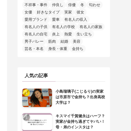
不祥事・事件
仲良し
俳優
冬
匂わせ
女優
好きなタイプ
実家
彼女
愛用ブランド
愛車
有名人の収入
有名人の子供
有名人の学校
有名人の家族
有名人の自宅
炎上
熱愛
生い立ち
男子バレー
筋肉
結婚
美容
芸名・本名
身長・体重
金持ち
人気の記事
小島瑠璃子(こじるり)の実家
は市原市で金持ち？出身高校
大学は？
キスマイ千賀健永はハーフ？
実家が金持ち過ぎてヤバい！
母・弟のインスタは？