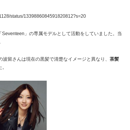
una1128/status/1339886084591820812?s=20
「Seventeen」の専属モデルとして活動をしていました。当
。
時の波留さんは現在の黒髪で清楚なイメージと異なり、
茶髪
た。