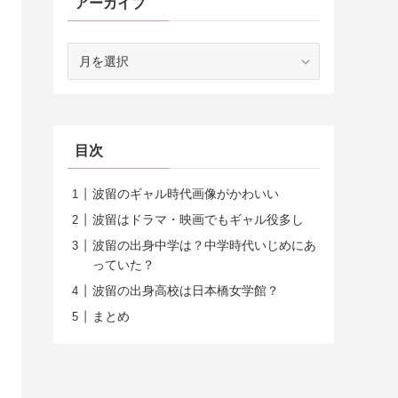
アーカイブ
ア
ー
カ
イ
ブ
目次
波留のギャル時代画像がかわいい
波留はドラマ・映画でもギャル役多し
波留の出身中学は？中学時代いじめにあ
っていた？
波留の出身高校は日本橋女学館？
まとめ