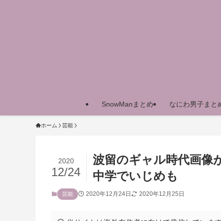
SnowManまとめ
なにわ男子まと
ホーム
芸能
波留のギャル時代画像
2020
12/24
中学でいじめも
2020年12月24日
2020年12月25日
芸能