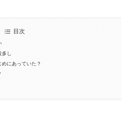
目次
い
役多し
じめにあっていた？
？