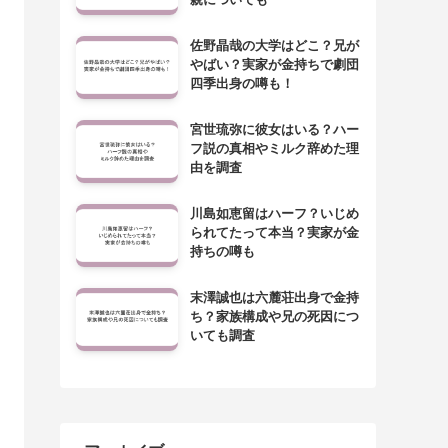
佐野晶哉の大学はどこ？兄が
やばい？実家が金持ちで劇団
四季出身の噂も！
宮世琉弥に彼女はいる？ハー
フ説の真相やミルク辞めた理
由を調査
川島如恵留はハーフ？いじめ
られてたって本当？実家が金
持ちの噂も
末澤誠也は六麓荘出身で金持
ち？家族構成や兄の死因につ
いても調査