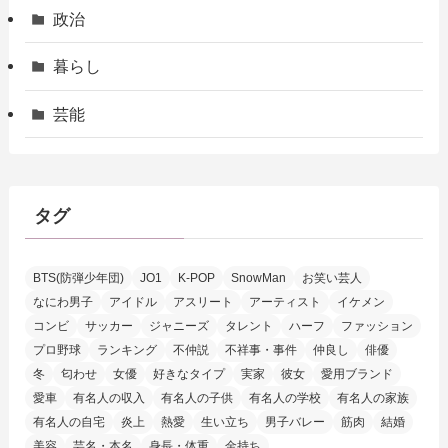
政治
暮らし
芸能
タグ
BTS(防弾少年団)
JO1
K-POP
SnowMan
お笑い芸人
なにわ男子
アイドル
アスリート
アーティスト
イケメン
コンビ
サッカー
ジャニーズ
タレント
ハーフ
ファッション
プロ野球
ランキング
不仲説
不祥事・事件
仲良し
俳優
冬
匂わせ
女優
好きなタイプ
実家
彼女
愛用ブランド
愛車
有名人の収入
有名人の子供
有名人の学校
有名人の家族
有名人の自宅
炎上
熱愛
生い立ち
男子バレー
筋肉
結婚
美容
芸名・本名
身長・体重
金持ち