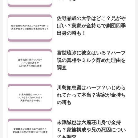
佐野晶哉の大学はどこ？兄がや
ばい？実家が金持ちで劇団四季
出身の噂も！
宮世琉弥に彼女はいる？ハーフ
説の真相やミルク辞めた理由を
調査
川島如恵留はハーフ？いじめら
れてたって本当？実家が金持ち
の噂も
末澤誠也は六麓荘出身で金持
ち？家族構成や兄の死因につい
ても調査