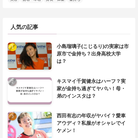
人気の記事
小島瑠璃子(こじるり)の実家は市
原市で金持ち？出身高校大学
は？
キスマイ千賀健永はハーフ？実
家が金持ち過ぎてヤバい！母・
弟のインスタは？
西田有志の年収がヤバイ？愛車
アウディ？私服がオシャレでイ
ケメン！