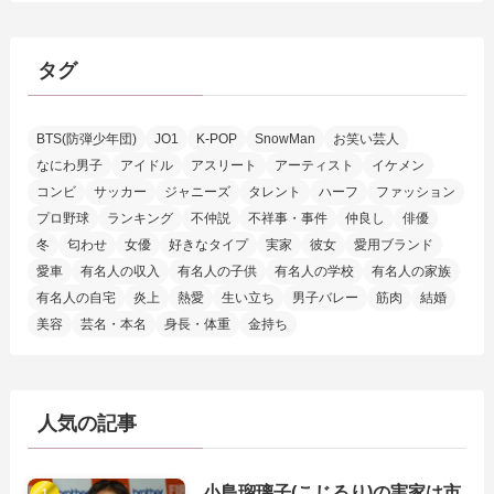
タグ
BTS(防弾少年団)
JO1
K-POP
SnowMan
お笑い芸人
なにわ男子
アイドル
アスリート
アーティスト
イケメン
コンビ
サッカー
ジャニーズ
タレント
ハーフ
ファッション
プロ野球
ランキング
不仲説
不祥事・事件
仲良し
俳優
冬
匂わせ
女優
好きなタイプ
実家
彼女
愛用ブランド
愛車
有名人の収入
有名人の子供
有名人の学校
有名人の家族
有名人の自宅
炎上
熱愛
生い立ち
男子バレー
筋肉
結婚
美容
芸名・本名
身長・体重
金持ち
人気の記事
小島瑠璃子(こじるり)の実家は市