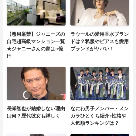
【悪用厳禁】ジャニーズの
ラウールの愛用香水ブラン
自宅超高級マンション一覧
ドは？私服やピアスも愛用
★ジャニーさんの家は○億
ブランドがヤバい！
円
長瀬智也が結婚しない理由
なにわ男子メンバー・メン
は何？歴代彼女も詳しく
カラひとくち紹介♪性格や
人気順ランキングは？