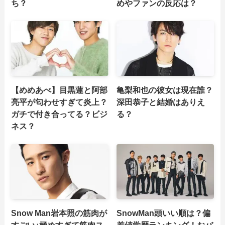
ち？
めやファンの反応は？
【めめあべ】目黒蓮と阿部
亀梨和也の彼女は現在誰？
亮平が匂わせすぎて炎上？
深田恭子と結婚はありえ
ガチで付き合ってる？ビジ
る？
ネス？
Snow Man岩本照の筋肉が
SnowMan頭いい順は？偏
すごい♪極めすぎて筋肉ス
差値学歴ランキング！おバ