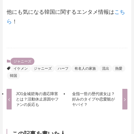
他にも気になる韓国に関するエンタメ情報は
こち
ら
！
ジャニーズ
イケメン
ジャニーズ
ハーフ
有名人の家族
流出
熱愛
韓国
JO1金城碧海の適応障害
金指一世の歴代彼女は？
とは？活動休止原因やフ
好みのタイプや恋愛観が
ァンの反応も
ヤバイ？
この記事を書いた人