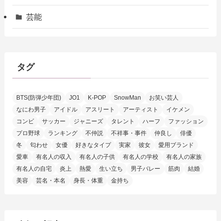
芸能
タグ
BTS(防弾少年団)
JO1
K-POP
SnowMan
お笑い芸人
なにわ男子
アイドル
アスリート
アーティスト
イケメン
コンビ
サッカー
ジャニーズ
タレント
ハーフ
ファッション
プロ野球
ランキング
不仲説
不祥事・事件
仲良し
俳優
冬
匂わせ
女優
好きなタイプ
実家
彼女
愛用ブランド
愛車
有名人の収入
有名人の子供
有名人の学校
有名人の家族
有名人の自宅
炎上
熱愛
生い立ち
男子バレー
筋肉
結婚
美容
芸名・本名
身長・体重
金持ち