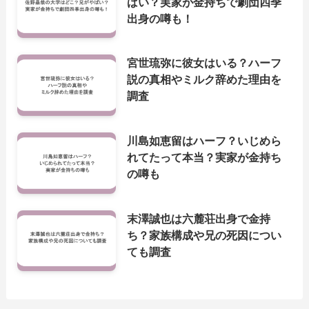
ばい？実家が金持ちで劇団四季
出身の噂も！
宮世琉弥に彼女はいる？ハーフ
説の真相やミルク辞めた理由を
調査
川島如恵留はハーフ？いじめら
れてたって本当？実家が金持ち
の噂も
末澤誠也は六麓荘出身で金持
ち？家族構成や兄の死因につい
ても調査