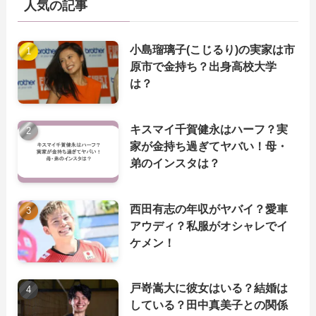
人気の記事
小島瑠璃子(こじるり)の実家は市
原市で金持ち？出身高校大学
は？
キスマイ千賀健永はハーフ？実
家が金持ち過ぎてヤバい！母・
弟のインスタは？
西田有志の年収がヤバイ？愛車
アウディ？私服がオシャレでイ
ケメン！
戸嵜嵩大に彼女はいる？結婚は
している？田中真美子との関係