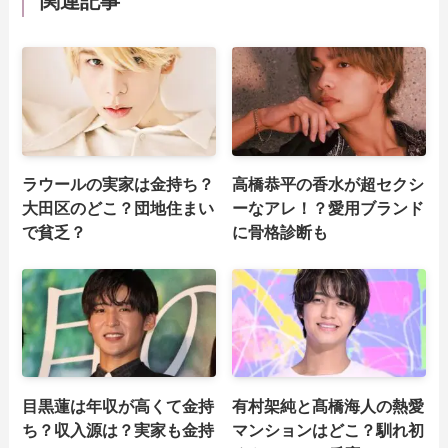
関連記事
ラウールの実家は金持ち？
高橋恭平の香水が超セクシ
大田区のどこ？団地住まい
ーなアレ！？愛用ブランド
で貧乏？
に骨格診断も
目黒蓮は年収が高くて金持
有村架純と髙橋海人の熱愛
ち？収入源は？実家も金持
マンションはどこ？馴れ初