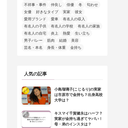
不祥事・事件
仲良し
俳優
冬
匂わせ
女優
好きなタイプ
実家
彼女
愛用ブランド
愛車
有名人の収入
有名人の子供
有名人の学校
有名人の家族
有名人の自宅
炎上
熱愛
生い立ち
男子バレー
筋肉
結婚
美容
芸名・本名
身長・体重
金持ち
人気の記事
小島瑠璃子(こじるり)の実家
は市原市で金持ち？出身高校
大学は？
キスマイ千賀健永はハーフ？
実家が金持ち過ぎてヤバい！
母・弟のインスタは？