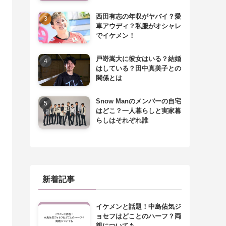
西田有志の年収がヤバイ？愛
車アウディ？私服がオシャレ
でイケメン！
戸嵜嵩大に彼女はいる？結婚
はしている？田中真美子との
関係とは
Snow Manのメンバーの自宅
はどこ？一人暮らしと実家暮
らしはそれぞれ誰
新着記事
イケメンと話題！中島佑気ジ
ョセフはどことのハーフ？両
親についても