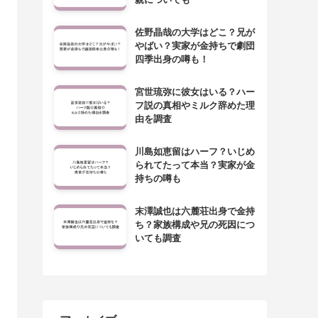
佐野晶哉の大学はどこ？兄が
やばい？実家が金持ちで劇団
四季出身の噂も！
宮世琉弥に彼女はいる？ハー
フ説の真相やミルク辞めた理
由を調査
川島如恵留はハーフ？いじめ
られてたって本当？実家が金
持ちの噂も
末澤誠也は六麓荘出身で金持
ち？家族構成や兄の死因につ
いても調査