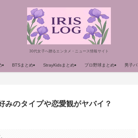
30代女子へ贈るエンタメ・ニュース情報サイト
め
BTSまとめ
StrayKidsまとめ
プロ野球まとめ
男子バ
好みのタイプや恋愛観がヤバイ？
す。