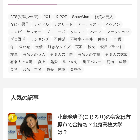
BTS(防弾少年団)
JO1
K-POP
SnowMan
お笑い芸人
なにわ男子
アイドル
アスリート
アーティスト
イケメン
コンビ
サッカー
ジャニーズ
タレント
ハーフ
ファッション
プロ野球
ランキング
不仲説
不祥事・事件
仲良し
俳優
冬
匂わせ
女優
好きなタイプ
実家
彼女
愛用ブランド
愛車
有名人の収入
有名人の子供
有名人の学校
有名人の家族
有名人の自宅
炎上
熱愛
生い立ち
男子バレー
筋肉
結婚
美容
芸名・本名
身長・体重
金持ち
人気の記事
小島瑠璃子(こじるり)の実家は市
原市で金持ち？出身高校大学
は？