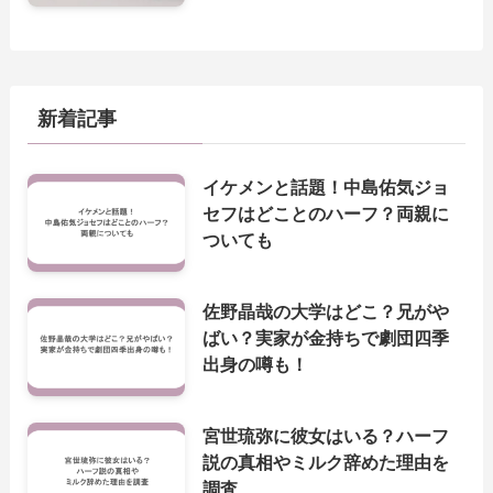
新着記事
イケメンと話題！中島佑気ジョ
セフはどことのハーフ？両親に
ついても
佐野晶哉の大学はどこ？兄がや
ばい？実家が金持ちで劇団四季
出身の噂も！
宮世琉弥に彼女はいる？ハーフ
説の真相やミルク辞めた理由を
調査