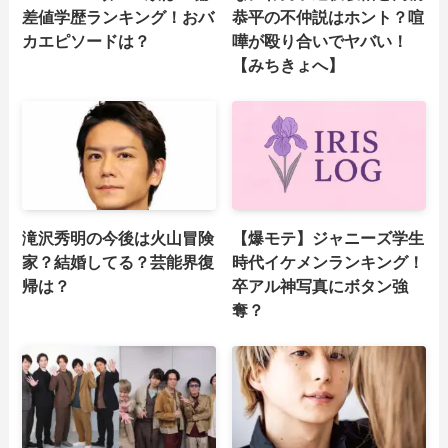
差値学歴ランキング！おバ
恭平の不仲説はホント？喧
カエピソードは？
嘩が殴り合いでヤバい！
【みちきょへ】
滝沢秀明の今後は火山冒険
【爆モテ】ジャニーズ学生
家？結婚してる？芸能界復
時代イケメンランキング！
帰は？
卒アル神写真にボタン強
奪？