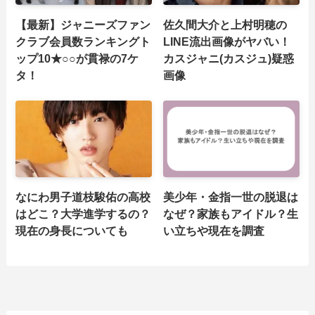
【最新】ジャニーズファン
佐久間大介と上村明穂の
クラブ会員数ランキングト
LINE流出画像がヤバい！
ップ10★○○が貫禄の7ケ
カスジャニ(カスジュ)疑惑
タ！
画像
なにわ男子道枝駿佑の高校
美少年・金指一世の脱退は
はどこ？大学進学するの？
なぜ？家族もアイドル？生
現在の身長についても
い立ちや現在を調査