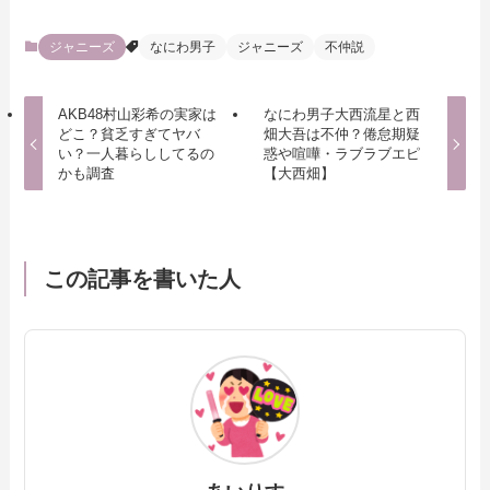
ジャニーズ
なにわ男子
ジャニーズ
不仲説
AKB48村山彩希の実家は
なにわ男子大西流星と西
どこ？貧乏すぎてヤバ
畑大吾は不仲？倦怠期疑
い？一人暮らししてるの
惑や喧嘩・ラブラブエピ
かも調査
【大西畑】
この記事を書いた人