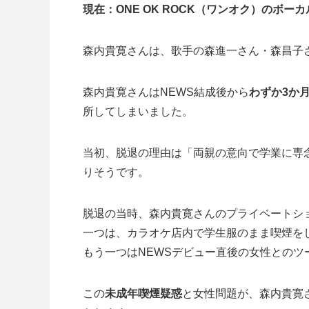
現在：ONE OK ROCK（ワンオク）のボーカ
森内貴寛さんは、歌手の森進一さん・森昌子
森内貴寛さんはNEWS結成後から
わずか3か
所してしまいました。
当初、脱退の理由は「両親の意向で学業に専
りそうです。
脱退の当時、森内貴寛さんのプライベートシ
一つは、カラオケ店内で学生服のまま喫煙を
もう一つはNEWSデビュー直後の女性とのツ
この
未成年喫煙疑惑
と女性問題が、森内貴寛