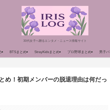
30代女子へ贈るエンタメ・ニュース情報サイト
め
BTSまとめ
StrayKidsまとめ
プロ野球まとめ
男子バ
まとめ！初期メンバーの脱退理由は何だっ