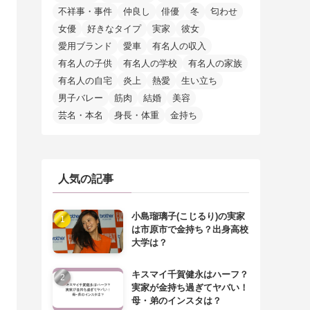
不祥事・事件
仲良し
俳優
冬
匂わせ
女優
好きなタイプ
実家
彼女
愛用ブランド
愛車
有名人の収入
有名人の子供
有名人の学校
有名人の家族
有名人の自宅
炎上
熱愛
生い立ち
男子バレー
筋肉
結婚
美容
芸名・本名
身長・体重
金持ち
人気の記事
小島瑠璃子(こじるり)の実家
は市原市で金持ち？出身高校
大学は？
キスマイ千賀健永はハーフ？
実家が金持ち過ぎてヤバい！
母・弟のインスタは？