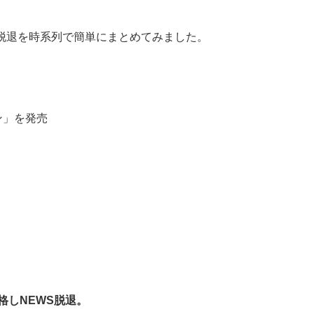
ー脱退を時系列で簡単にまとめてみました。
ン」を発売
。
格しNEWS脱退。