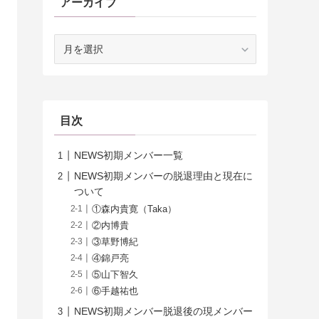
アーカイブ
ア
ー
カ
イ
ブ
目次
NEWS初期メンバー一覧
NEWS初期メンバーの脱退理由と現在に
ついて
①森内貴寛（Taka）
②内博貴
③草野博紀
④錦戸亮
⑤山下智久
⑥手越祐也
NEWS初期メンバー脱退後の現メンバー