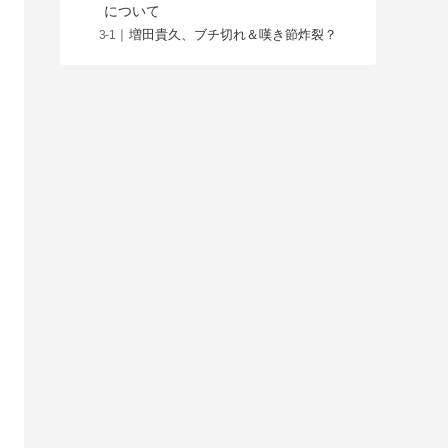
について
増田貴久、ブチ切れ＆嘆き節炸裂？