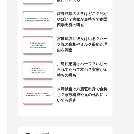
佐野晶哉の大学はどこ？兄が
やばい？実家が金持ちで劇団
四季出身の噂も！
宮世琉弥に彼女はいる？ハー
フ説の真相やミルク辞めた理
由を調査
川島如恵留はハーフ？いじめ
られてたって本当？実家が金
持ちの噂も
末澤誠也は六麓荘出身で金持
ち？家族構成や兄の死因につ
いても調査