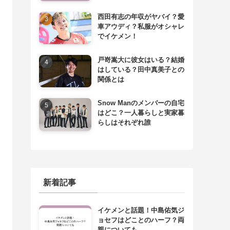
西田有志の年収がヤバイ？愛
車アウディ？私服がオシャレ
でイケメン！
戸嵜嵩大に彼女はいる？結婚
はしている？田中真美子との
関係とは
Snow Manのメンバーの自宅
はどこ？一人暮らしと実家暮
らしはそれぞれ誰
新着記事
イケメンと話題！中島佑気ジ
ョセフはどことのハーフ？両
親についても