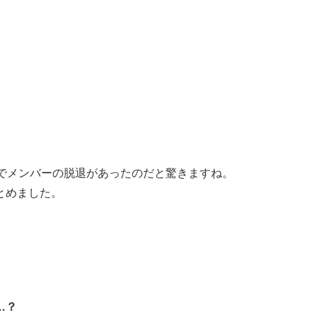
。
までメンバーの脱退があったのだと驚きますね。
とめました。
…？