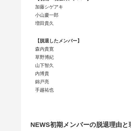
加藤シゲアキ
小山慶一郎
増田貴久
【脱退したメンバー】
森内貴寛
草野博紀
山下智久
内博貴
錦戸亮
手越祐也
NEWS初期メンバーの脱退理由と