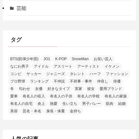
芸能
タグ
BTS(防弾少年団)
JO1
K-POP
SnowMan
お笑い芸人
なにわ男子
アイドル
アスリート
アーティスト
イケメン
コンビ
サッカー
ジャニーズ
タレント
ハーフ
ファッション
プロ野球
ランキング
不仲説
不祥事・事件
仲良し
俳優
冬
匂わせ
女優
好きなタイプ
実家
彼女
愛用ブランド
愛車
有名人の収入
有名人の子供
有名人の学校
有名人の家族
有名人の自宅
炎上
熱愛
生い立ち
男子バレー
筋肉
結婚
美容
芸名・本名
身長・体重
金持ち