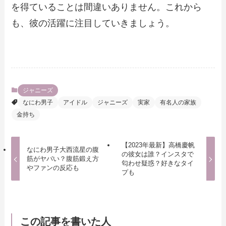
を得ていることは間違いありません。これから
も、彼の活躍に注目していきましょう。
ジャニーズ
なにわ男子
アイドル
ジャニーズ
実家
有名人の家族
金持ち
【2023年最新】高橋慶帆
なにわ男子大西流星の腹
の彼女は誰？インスタで
筋がヤバい？腹筋鍛え方
匂わせ疑惑？好きなタイ
やファンの反応も
プも
この記事を書いた人