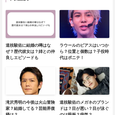
道枝駿佑に結婚の噂はな
ラウールのピアスはいつか
ぜ？歴代彼女は？姉との仲
ら？位置と個数は？子役時
良しエピソードも
代はポニテ！
滝沢秀明の今後は火山冒険
道枝駿佑のメガネのブラン
家？結婚してる？芸能界復
ドは？目が悪い？目が泳ぐ
帰は？
のは眼振？病気？