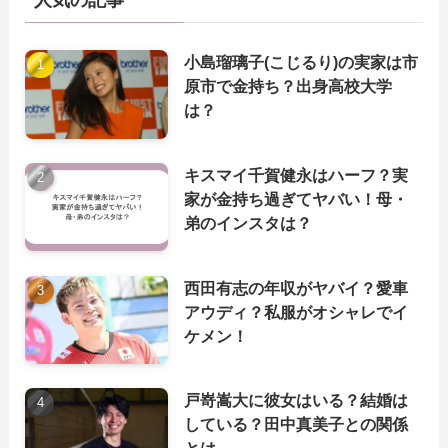
人気の記事
小島瑠璃子(こじるり)の実家は市
原市で金持ち？出身高校大学
は？
キスマイ千賀健永はハーフ？実
家が金持ち過ぎてヤバい！母・
弟のインスタは？
西田有志の年収がヤバイ？愛車
アウディ？私服がオシャレでイ
ケメン！
戸嵜嵩大に彼女はいる？結婚は
している？田中真美子との関係