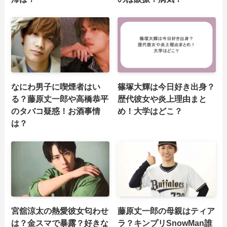
なにわ男子に喫煙者はい
篠塚大輝は今日好き出身？
る？藤原丈一郎や高橋恭平
歴代彼女や炎上理由まと
のタバコ疑惑！お酒事情
め！大学はどこ？
は？
宮舘涼太の熱愛彼女匂わせ
藤原丈一郎の母親はティア
は？金スマで暴露？好きな
ラ？キンプリSnowMan誰