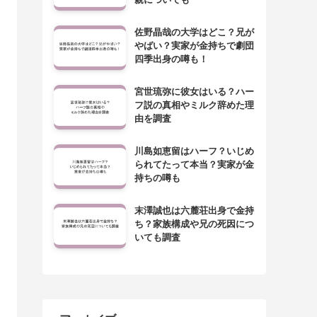
佐野晶哉の大学はどこ？兄が
やばい？実家が金持ちで劇団
四季出身の噂も！
宮世琉弥に彼女はいる？ハー
フ説の真相やミルク辞めた理
由を調査
川島如恵留はハーフ？いじめ
られてたって本当？実家が金
持ちの噂も
末澤誠也は六麓荘出身で金持
ち？家族構成や兄の死因につ
いても調査