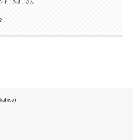
ント「みき」さん
？
hisa)