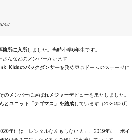
/8743/
ズ事務所に入所
しました。当時小学6年生です。
一さんなどのメンバーがいます。
inki Kidsのバックダンサー
を務め東京ドームのステージに
そのメンバーに選ばれメジャーデビューを果たしました。
也さんとユニット「テゴマス」を結成
しています（2020年6月
20年には「レンタルなんもしない人」、2019年に「ボイ
「3年B組金八先生」など多くの作品に出演しています。