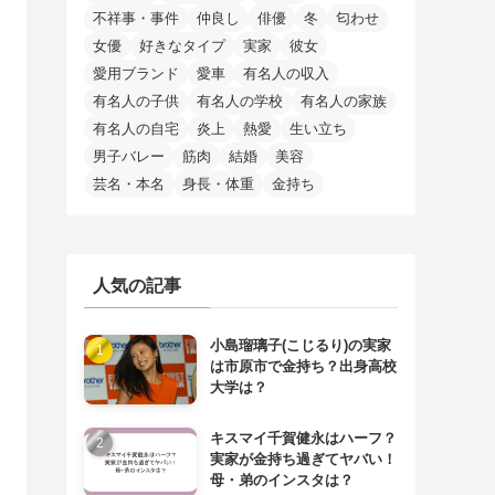
不祥事・事件
仲良し
俳優
冬
匂わせ
女優
好きなタイプ
実家
彼女
愛用ブランド
愛車
有名人の収入
有名人の子供
有名人の学校
有名人の家族
有名人の自宅
炎上
熱愛
生い立ち
男子バレー
筋肉
結婚
美容
芸名・本名
身長・体重
金持ち
人気の記事
小島瑠璃子(こじるり)の実家
は市原市で金持ち？出身高校
大学は？
キスマイ千賀健永はハーフ？
実家が金持ち過ぎてヤバい！
母・弟のインスタは？