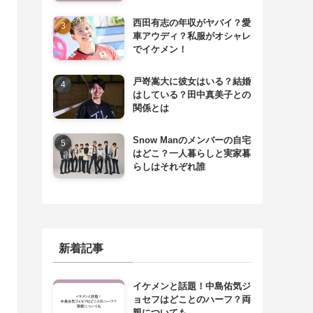
西田有志の年収がヤバイ？愛
車アウディ？私服がオシャレ
でイケメン！
戸嵜嵩大に彼女はいる？結婚
はしている？田中真美子との
関係とは
Snow Manのメンバーの自宅
はどこ？一人暮らしと実家暮
らしはそれぞれ誰
新着記事
イケメンと話題！中島佑気ジ
ョセフはどことのハーフ？両
親についても