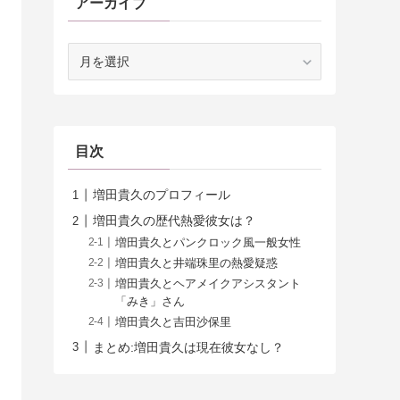
アーカイブ
ア
ー
カ
イ
ブ
目次
増田貴久のプロフィール
増田貴久の歴代熱愛彼女は？
増田貴久とパンクロック風一般女性
増田貴久と井端珠里の熱愛疑惑
増田貴久とヘアメイクアシスタント
「みき」さん
増田貴久と吉田沙保里
まとめ:増田貴久は現在彼女なし？