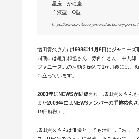
星座 かに座
血液型 O型
https://www.excite.co.jp/news/dictionary/person
増田貴久さんは
1998年11月8日にジャニー
同期には亀梨和也さん、赤西仁さん、中丸雄
ジャニーズJr.の活動を始めて1か月後には、
K
も立っています。
2003年にNEWSが結成
され、増田貴久さんも
また
2006年にはNEWSメンバーの手越祐
19日解散）。
増田貴久さんは俳優としても活動しており、20
ス 110緊急指令室」に出演。そのほかにも