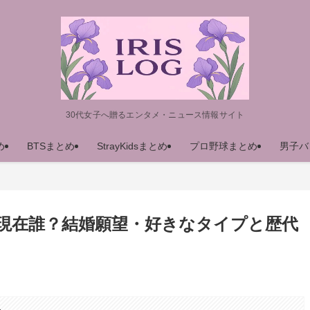
30代女子へ贈るエンタメ・ニュース情報サイト
め
BTSまとめ
StrayKidsまとめ
プロ野球まとめ
男子バ
は現在誰？結婚願望・好きなタイプと歴代