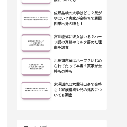
佐野晶哉の大学はどこ？兄が
やばい？実家が金持ちで劇団
四季出身の噂も！
宮世琉弥に彼女はいる？ハー
フ説の真相やミルク辞めた理
由を調査
川島如恵留はハーフ？いじめ
られてたって本当？実家が金
持ちの噂も
末澤誠也は六麓荘出身で金持
ち？家族構成や兄の死因につ
いても調査