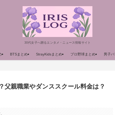
30代女子へ贈るエンタメ・ニュース情報サイト
め
BTSまとめ
StrayKidsまとめ
プロ野球まとめ
男子バ
？父親職業やダンススクール料金は？
す。