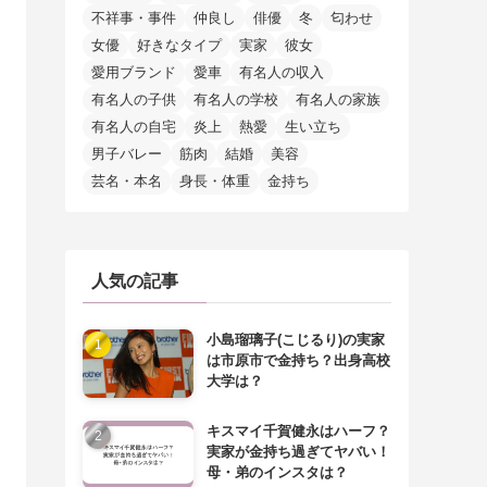
不祥事・事件
仲良し
俳優
冬
匂わせ
女優
好きなタイプ
実家
彼女
愛用ブランド
愛車
有名人の収入
有名人の子供
有名人の学校
有名人の家族
有名人の自宅
炎上
熱愛
生い立ち
男子バレー
筋肉
結婚
美容
芸名・本名
身長・体重
金持ち
人気の記事
小島瑠璃子(こじるり)の実家
は市原市で金持ち？出身高校
大学は？
キスマイ千賀健永はハーフ？
実家が金持ち過ぎてヤバい！
母・弟のインスタは？