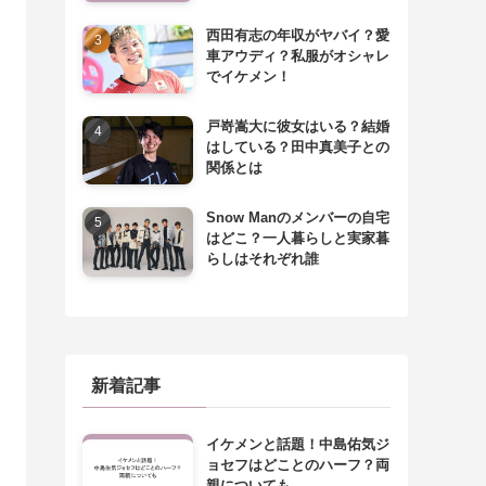
西田有志の年収がヤバイ？愛
車アウディ？私服がオシャレ
でイケメン！
戸嵜嵩大に彼女はいる？結婚
はしている？田中真美子との
関係とは
Snow Manのメンバーの自宅
はどこ？一人暮らしと実家暮
らしはそれぞれ誰
新着記事
イケメンと話題！中島佑気ジ
ョセフはどことのハーフ？両
親についても