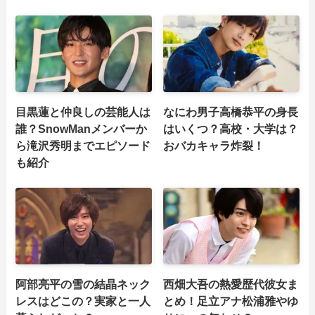
目黒蓮と仲良しの芸能人は
なにわ男子高橋恭平の身長
誰？SnowManメンバーか
はいくつ？高校・大学は？
ら滝沢秀明までエピソード
おバカキャラ炸裂！
も紹介
阿部亮平の雪の結晶ネック
西畑大吾の熱愛歴代彼女ま
レスはどこの？実家と一人
とめ！足立アナ松浦雅やゆ