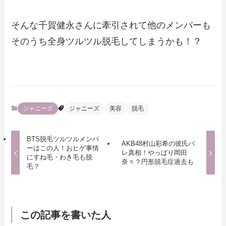
そんな千賀健永さんに牽引されて他のメンバーも
そのうち全身ツルツル脱毛してしまうかも！？
ジャニーズ
ジャニーズ
美容
脱毛
BTS脱毛ツルツルメンバ
AKB48村山彩希の彼氏バ
ーはこの人！おヒゲ事情
レ真相！やっぱり岡田
にすね毛・わき毛も脱
奈々？円形脱毛症過去も
毛？
この記事を書いた人