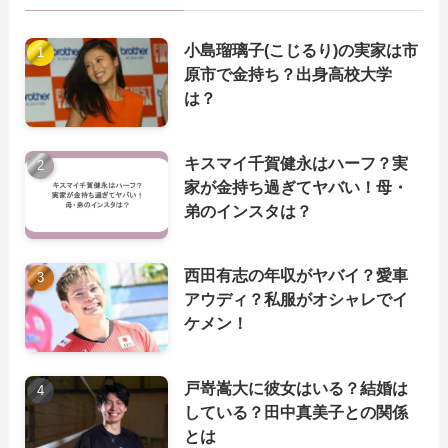
小島瑠璃子(こじるり)の実家は市
原市で金持ち？出身高校大学
は？
キスマイ千賀健永はハーフ？実
家が金持ち過ぎてヤバい！母・
弟のインスタは？
西田有志の年収がヤバイ？愛車
アウディ？私服がオシャレでイ
ケメン！
戸嵜嵩大に彼女はいる？結婚は
している？田中真美子との関係
とは