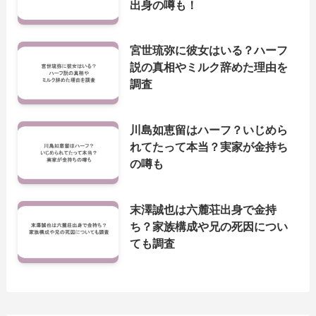
出身の噂も！
宮世琉弥に彼女はいる？ハーフ
説の真相やミルク辞めた理由を
調査
川島如恵留はハーフ？いじめら
れてたって本当？実家が金持ち
の噂も
末澤誠也は六麓荘出身で金持
ち？家族構成や兄の死因につい
ても調査