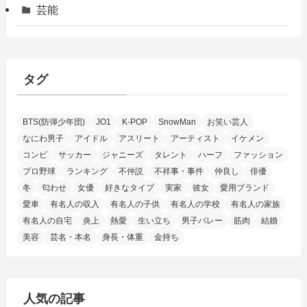
芸能
タグ
BTS(防弾少年団)
JO1
K-POP
SnowMan
お笑い芸人
なにわ男子
アイドル
アスリート
アーティスト
イケメン
コンビ
サッカー
ジャニーズ
タレント
ハーフ
ファッション
プロ野球
ランキング
不仲説
不祥事・事件
仲良し
俳優
冬
匂わせ
女優
好きなタイプ
実家
彼女
愛用ブランド
愛車
有名人の収入
有名人の子供
有名人の学校
有名人の家族
有名人の自宅
炎上
熱愛
生い立ち
男子バレー
筋肉
結婚
美容
芸名・本名
身長・体重
金持ち
人気の記事