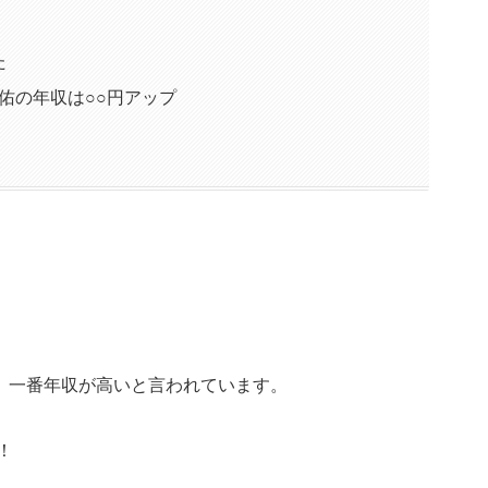
た
佑の年収は○○円アップ
、一番年収が高いと言われています。
！