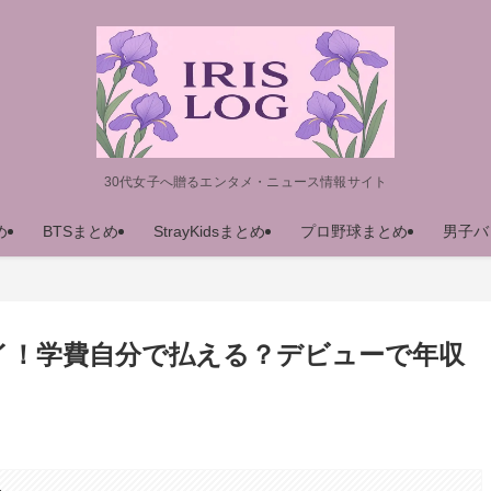
30代女子へ贈るエンタメ・ニュース情報サイト
め
BTSまとめ
StrayKidsまとめ
プロ野球まとめ
男子バ
イ！学費自分で払える？デビューで年収