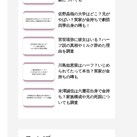
佐野晶哉の大学はどこ？兄が
やばい？実家が金持ちで劇団
四季出身の噂も！
宮世琉弥に彼女はいる？ハー
フ説の真相やミルク辞めた理
由を調査
川島如恵留はハーフ？いじめ
られてたって本当？実家が金
持ちの噂も
末澤誠也は六麓荘出身で金持
ち？家族構成や兄の死因につ
いても調査