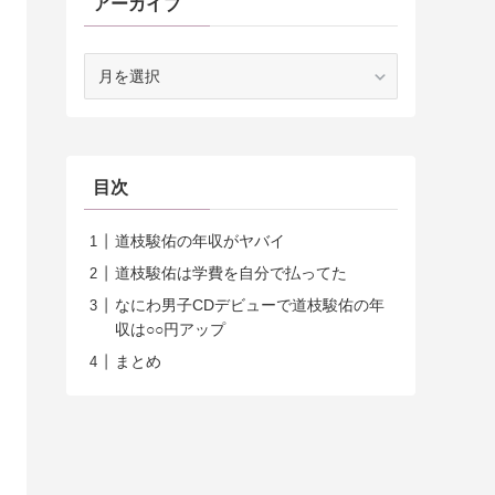
アーカイブ
ア
ー
カ
イ
ブ
目次
道枝駿佑の年収がヤバイ
道枝駿佑は学費を自分で払ってた
なにわ男子CDデビューで道枝駿佑の年
収は○○円アップ
まとめ