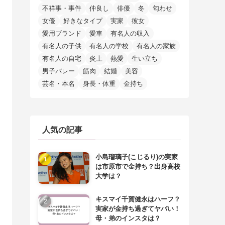
不祥事・事件
仲良し
俳優
冬
匂わせ
女優
好きなタイプ
実家
彼女
愛用ブランド
愛車
有名人の収入
有名人の子供
有名人の学校
有名人の家族
有名人の自宅
炎上
熱愛
生い立ち
男子バレー
筋肉
結婚
美容
芸名・本名
身長・体重
金持ち
人気の記事
小島瑠璃子(こじるり)の実家
は市原市で金持ち？出身高校
大学は？
キスマイ千賀健永はハーフ？
実家が金持ち過ぎてヤバい！
母・弟のインスタは？