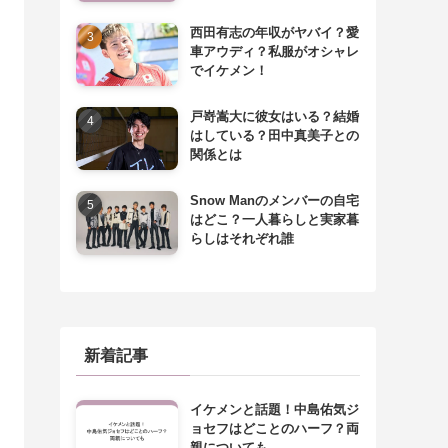
西田有志の年収がヤバイ？愛
車アウディ？私服がオシャレ
でイケメン！
戸嵜嵩大に彼女はいる？結婚
はしている？田中真美子との
関係とは
Snow Manのメンバーの自宅
はどこ？一人暮らしと実家暮
らしはそれぞれ誰
新着記事
イケメンと話題！中島佑気ジ
ョセフはどことのハーフ？両
親についても