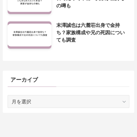
の噂も
末澤誠也は六麓荘出身で金持
ち？家族構成や兄の死因につい
ても調査
アーカイブ
ア
ー
カ
イ
ブ