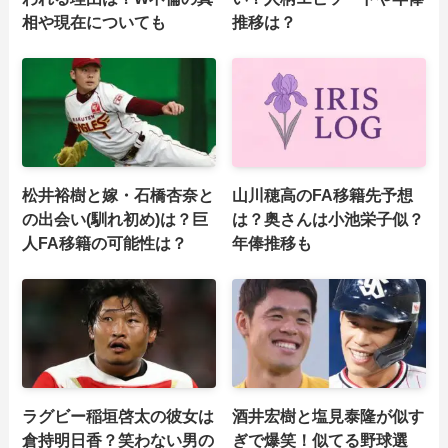
相や現在についても
推移は？
松井裕樹と嫁・石橋杏奈と
山川穂高のFA移籍先予想
の出会い(馴れ初め)は？巨
は？奥さんは小池栄子似？
人FA移籍の可能性は？
年俸推移も
ラグビー稲垣啓太の彼女は
酒井宏樹と塩見泰隆が似す
倉持明日香？笑わない男の
ぎで爆笑！似てる野球選