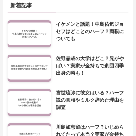
新着記事
イケメンと話題！中島佑気ジョ
セフはどことのハーフ？両親に
ついても
佐野晶哉の大学はどこ？兄がや
ばい？実家が金持ちで劇団四季
出身の噂も！
宮世琉弥に彼女はいる？ハーフ
説の真相やミルク辞めた理由を
調査
川島如恵留はハーフ？いじめら
れてたって本当？実家が金持ち