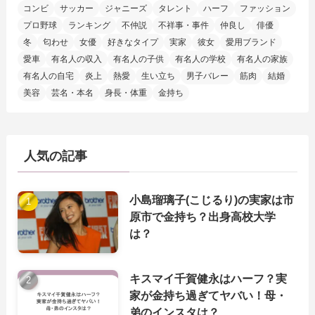
コンビ
サッカー
ジャニーズ
タレント
ハーフ
ファッション
プロ野球
ランキング
不仲説
不祥事・事件
仲良し
俳優
冬
匂わせ
女優
好きなタイプ
実家
彼女
愛用ブランド
愛車
有名人の収入
有名人の子供
有名人の学校
有名人の家族
有名人の自宅
炎上
熱愛
生い立ち
男子バレー
筋肉
結婚
美容
芸名・本名
身長・体重
金持ち
人気の記事
小島瑠璃子(こじるり)の実家は市
原市で金持ち？出身高校大学
は？
キスマイ千賀健永はハーフ？実
家が金持ち過ぎてヤバい！母・
弟のインスタは？