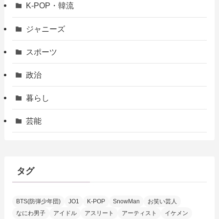
K-POP・韓流
ジャニーズ
スポーツ
政治
暮らし
芸能
タグ
BTS(防弾少年団)
JO1
K-POP
SnowMan
お笑い芸人
なにわ男子
アイドル
アスリート
アーティスト
イケメン