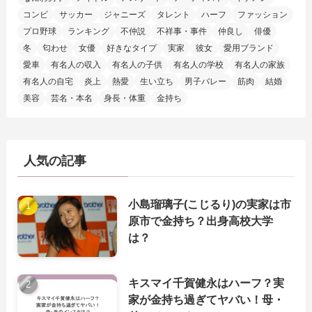
コンビ
サッカー
ジャニーズ
タレント
ハーフ
ファッション
プロ野球
ランキング
不仲説
不祥事・事件
仲良し
俳優
冬
匂わせ
女優
好きなタイプ
実家
彼女
愛用ブランド
愛車
有名人の収入
有名人の子供
有名人の学校
有名人の家族
有名人の自宅
炎上
熱愛
生い立ち
男子バレー
筋肉
結婚
美容
芸名・本名
身長・体重
金持ち
人気の記事
小島瑠璃子(こじるり)の実家は市
原市で金持ち？出身高校大学
は？
キスマイ千賀健永はハーフ？実
家が金持ち過ぎてヤバい！母・