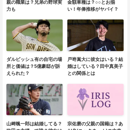
親の職業は？兄弟の野球実
金額車種は？○○とお揃
力も
い！年俸推移がヤバイ？
ダルビッシュ有の自宅の場
戸嵜嵩大に彼女はいる？結
所と価値は？5億豪邸が訴
婚はしている？田中真美子
えられた？
との関係とは
山﨑颯一郎は結婚してる？
宗佑磨の父親の国籍は？あ