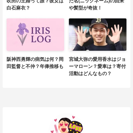
吹田の主婦って誰？彼女は
だ名(ニックネーム)の由来
白石麻衣？
や髪型が奇抜！
阪神西勇輝の病気は何？岡
宮城大弥の愛用香水はジョ
田監督と不仲？年俸推移も
ーマローン？愛車は？寄付
活動はどんなもの？