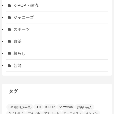
K-POP・韓流
ジャニーズ
スポーツ
政治
暮らし
芸能
タグ
BTS(防弾少年団)
JO1
K-POP
SnowMan
お笑い芸人
なにわ男子
アイドル
アスリート
アーティスト
イケメン