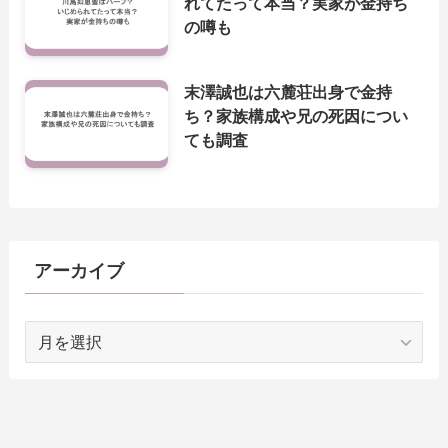
れてたって本当？実家が金持ち
の噂も
末澤誠也は六麓荘出身で金持
ち？家族構成や兄の死因につい
ても調査
アーカイブ
ア
ー
カ
イ
ブ