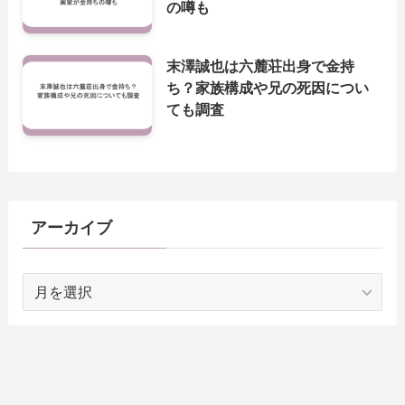
の噂も
末澤誠也は六麓荘出身で金持
ち？家族構成や兄の死因につい
ても調査
アーカイブ
ア
ー
カ
イ
ブ