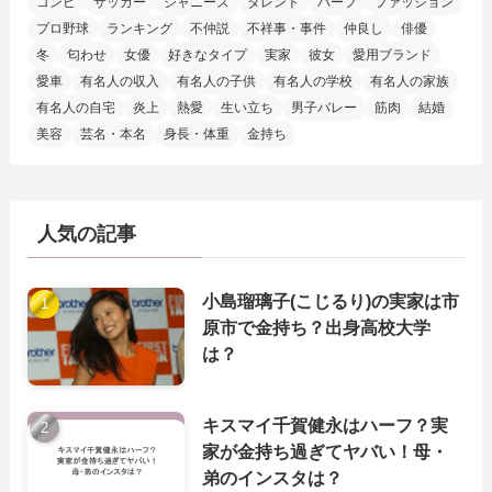
コンビ
サッカー
ジャニーズ
タレント
ハーフ
ファッション
プロ野球
ランキング
不仲説
不祥事・事件
仲良し
俳優
冬
匂わせ
女優
好きなタイプ
実家
彼女
愛用ブランド
愛車
有名人の収入
有名人の子供
有名人の学校
有名人の家族
有名人の自宅
炎上
熱愛
生い立ち
男子バレー
筋肉
結婚
美容
芸名・本名
身長・体重
金持ち
人気の記事
小島瑠璃子(こじるり)の実家は市
原市で金持ち？出身高校大学
は？
キスマイ千賀健永はハーフ？実
家が金持ち過ぎてヤバい！母・
弟のインスタは？