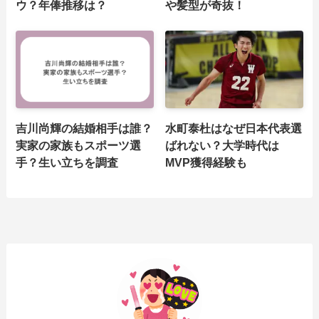
ウ？年俸推移は？
や髪型が奇抜！
吉川尚輝の結婚相手は誰？
水町泰杜はなぜ日本代表選
実家の家族もスポーツ選
ばれない？大学時代は
手？生い立ちを調査
MVP獲得経験も