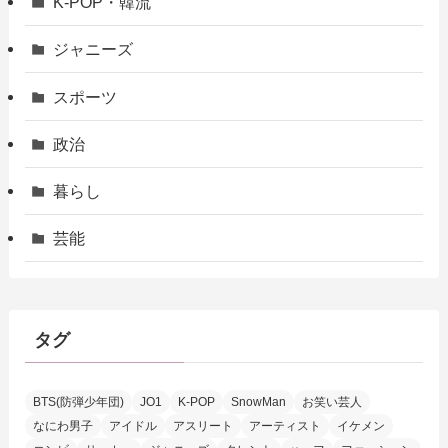
K-POP・韓流
ジャニーズ
スポーツ
政治
暮らし
芸能
タグ
BTS(防弾少年団)
JO1
K-POP
SnowMan
お笑い芸人
なにわ男子
アイドル
アスリート
アーティスト
イケメン