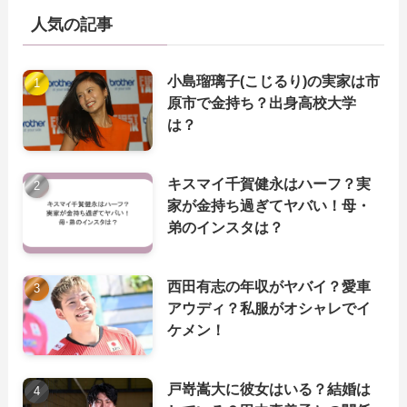
人気の記事
小島瑠璃子(こじるり)の実家は市
原市で金持ち？出身高校大学
は？
キスマイ千賀健永はハーフ？実
家が金持ち過ぎてヤバい！母・
弟のインスタは？
西田有志の年収がヤバイ？愛車
アウディ？私服がオシャレでイ
ケメン！
戸嵜嵩大に彼女はいる？結婚は