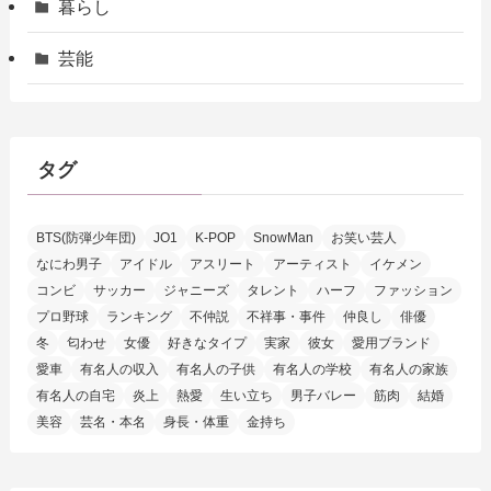
暮らし
芸能
タグ
BTS(防弾少年団)
JO1
K-POP
SnowMan
お笑い芸人
なにわ男子
アイドル
アスリート
アーティスト
イケメン
コンビ
サッカー
ジャニーズ
タレント
ハーフ
ファッション
プロ野球
ランキング
不仲説
不祥事・事件
仲良し
俳優
冬
匂わせ
女優
好きなタイプ
実家
彼女
愛用ブランド
愛車
有名人の収入
有名人の子供
有名人の学校
有名人の家族
有名人の自宅
炎上
熱愛
生い立ち
男子バレー
筋肉
結婚
美容
芸名・本名
身長・体重
金持ち