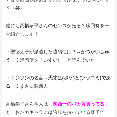
す（笑）
他にも高橋恭平さんのセンスが光る？珍回答を一
挙紹介します！
・聖徳太子が派遣した遣隋使は？→
かつかいしゅ
う
※遣隋使を「いずいし」と読んでいた
・エジソンの名言→
天才は(ボケ)と(ツッコミ)であ
る
※まさに関西人
高橋恭平さん本人は「
関西一のバカ背負ってる
」
と、おバカキャラには誇りを持っている様子で