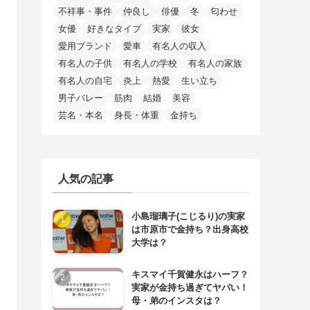
不祥事・事件
仲良し
俳優
冬
匂わせ
女優
好きなタイプ
実家
彼女
愛用ブランド
愛車
有名人の収入
有名人の子供
有名人の学校
有名人の家族
有名人の自宅
炎上
熱愛
生い立ち
男子バレー
筋肉
結婚
美容
芸名・本名
身長・体重
金持ち
人気の記事
小島瑠璃子(こじるり)の実家
は市原市で金持ち？出身高校
大学は？
キスマイ千賀健永はハーフ？
実家が金持ち過ぎてヤバい！
母・弟のインスタは？