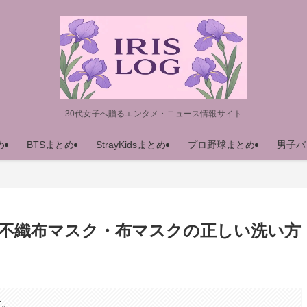
30代女子へ贈るエンタメ・ニュース情報サイト
め
BTSまとめ
StrayKidsまとめ
プロ野球まとめ
男子バ
不織布マスク・布マスクの正しい洗い方
す。