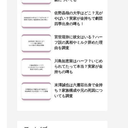
佐野晶哉の大学はどこ？兄が
やばい？実家が金持ちで劇団
四季出身の噂も！
宮世琉弥に彼女はいる？ハー
フ説の真相やミルク辞めた理
由を調査
川島如恵留はハーフ？いじめ
られてたって本当？実家が金
持ちの噂も
末澤誠也は六麓荘出身で金持
ち？家族構成や兄の死因につ
いても調査