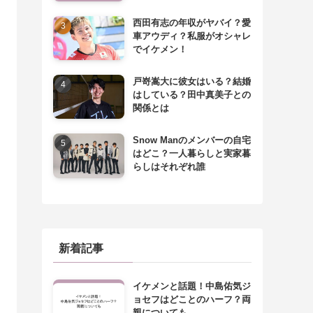
西田有志の年収がヤバイ？愛
車アウディ？私服がオシャレ
でイケメン！
戸嵜嵩大に彼女はいる？結婚
はしている？田中真美子との
関係とは
Snow Manのメンバーの自宅
はどこ？一人暮らしと実家暮
らしはそれぞれ誰
新着記事
イケメンと話題！中島佑気ジ
ョセフはどことのハーフ？両
親についても