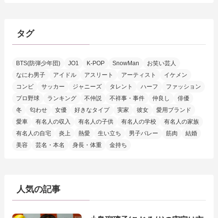
タグ
BTS(防弾少年団)
JO1
K-POP
SnowMan
お笑い芸人
なにわ男子
アイドル
アスリート
アーティスト
イケメン
コンビ
サッカー
ジャニーズ
タレント
ハーフ
ファッション
プロ野球
ランキング
不仲説
不祥事・事件
仲良し
俳優
冬
匂わせ
女優
好きなタイプ
実家
彼女
愛用ブランド
愛車
有名人の収入
有名人の子供
有名人の学校
有名人の家族
有名人の自宅
炎上
熱愛
生い立ち
男子バレー
筋肉
結婚
美容
芸名・本名
身長・体重
金持ち
人気の記事