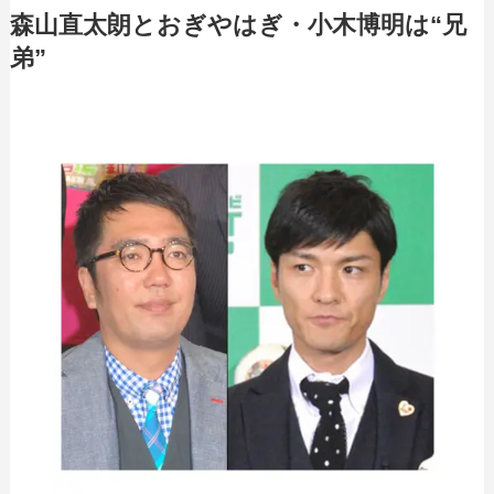
森山直太朗とおぎやはぎ・小木博明は“兄
弟”