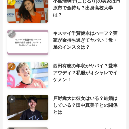
小島瑠璃子(こじるり)の実家は市
原市で金持ち？出身高校大学
は？
キスマイ千賀健永はハーフ？実
家が金持ち過ぎてヤバい！母・
弟のインスタは？
西田有志の年収がヤバイ？愛車
アウディ？私服がオシャレでイ
ケメン！
戸嵜嵩大に彼女はいる？結婚は
している？田中真美子との関係
とは