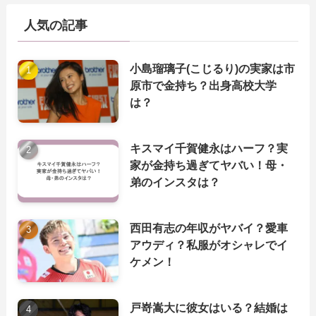
人気の記事
小島瑠璃子(こじるり)の実家は市
原市で金持ち？出身高校大学
は？
キスマイ千賀健永はハーフ？実
家が金持ち過ぎてヤバい！母・
弟のインスタは？
西田有志の年収がヤバイ？愛車
アウディ？私服がオシャレでイ
ケメン！
戸嵜嵩大に彼女はいる？結婚は