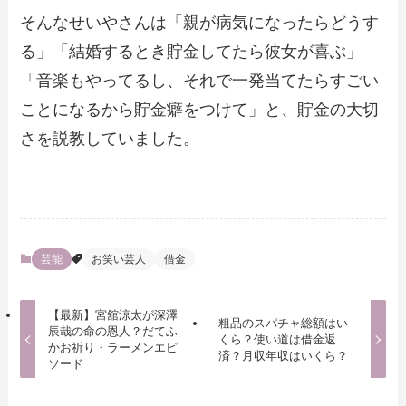
そんなせいやさんは「親が病気になったらどうす
る」「結婚するとき貯金してたら彼女が喜ぶ」
「音楽もやってるし、それで一発当てたらすごい
ことになるから貯金癖をつけて」と、貯金の大切
さを説教していました。
芸能
お笑い芸人
借金
【最新】宮舘涼太が深澤
粗品のスパチャ総額はい
辰哉の命の恩人？だてふ
くら？使い道は借金返
かお祈り・ラーメンエピ
済？月収年収はいくら？
ソード