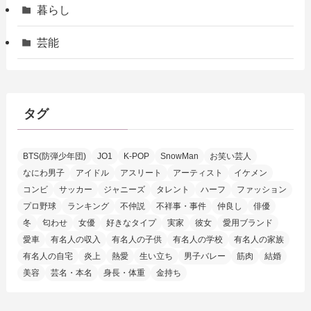
暮らし
芸能
タグ
BTS(防弾少年団)
JO1
K-POP
SnowMan
お笑い芸人
なにわ男子
アイドル
アスリート
アーティスト
イケメン
コンビ
サッカー
ジャニーズ
タレント
ハーフ
ファッション
プロ野球
ランキング
不仲説
不祥事・事件
仲良し
俳優
冬
匂わせ
女優
好きなタイプ
実家
彼女
愛用ブランド
愛車
有名人の収入
有名人の子供
有名人の学校
有名人の家族
有名人の自宅
炎上
熱愛
生い立ち
男子バレー
筋肉
結婚
美容
芸名・本名
身長・体重
金持ち