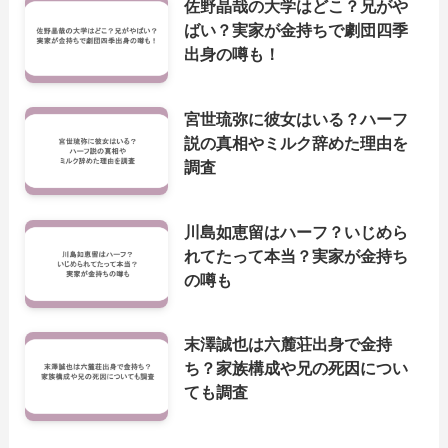
佐野晶哉の大学はどこ？兄がや
ばい？実家が金持ちで劇団四季
出身の噂も！
宮世琉弥に彼女はいる？ハーフ
説の真相やミルク辞めた理由を
調査
川島如恵留はハーフ？いじめら
れてたって本当？実家が金持ち
の噂も
末澤誠也は六麓荘出身で金持
ち？家族構成や兄の死因につい
ても調査