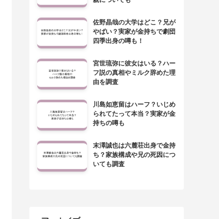
佐野晶哉の大学はどこ？兄が
やばい？実家が金持ちで劇団
四季出身の噂も！
宮世琉弥に彼女はいる？ハー
フ説の真相やミルク辞めた理
由を調査
川島如恵留はハーフ？いじめ
られてたって本当？実家が金
持ちの噂も
末澤誠也は六麓荘出身で金持
ち？家族構成や兄の死因につ
いても調査