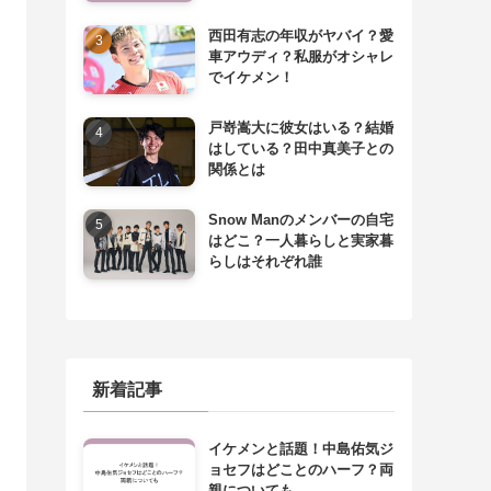
西田有志の年収がヤバイ？愛
車アウディ？私服がオシャレ
でイケメン！
戸嵜嵩大に彼女はいる？結婚
はしている？田中真美子との
関係とは
Snow Manのメンバーの自宅
はどこ？一人暮らしと実家暮
らしはそれぞれ誰
新着記事
イケメンと話題！中島佑気ジ
ョセフはどことのハーフ？両
親についても