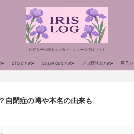
30代女子へ贈るエンタメ・ニュース情報サイト
め
BTSまとめ
StrayKidsまとめ
プロ野球まとめ
男子バ
？自閉症の噂や本名の由来も
す。