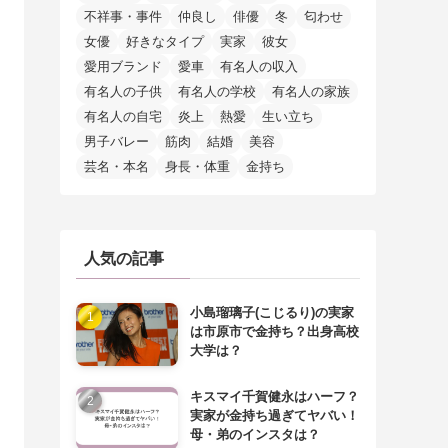
不祥事・事件
仲良し
俳優
冬
匂わせ
女優
好きなタイプ
実家
彼女
愛用ブランド
愛車
有名人の収入
有名人の子供
有名人の学校
有名人の家族
有名人の自宅
炎上
熱愛
生い立ち
男子バレー
筋肉
結婚
美容
芸名・本名
身長・体重
金持ち
人気の記事
小島瑠璃子(こじるり)の実家
は市原市で金持ち？出身高校
大学は？
キスマイ千賀健永はハーフ？
実家が金持ち過ぎてヤバい！
母・弟のインスタは？