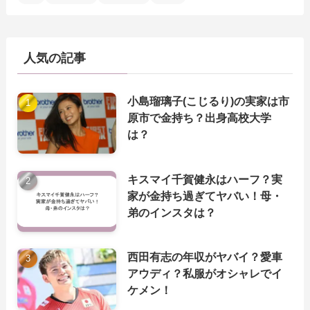
人気の記事
小島瑠璃子(こじるり)の実家は市
原市で金持ち？出身高校大学
は？
キスマイ千賀健永はハーフ？実
家が金持ち過ぎてヤバい！母・
弟のインスタは？
西田有志の年収がヤバイ？愛車
アウディ？私服がオシャレでイ
ケメン！