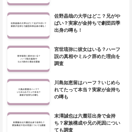
佐野晶哉の大学はどこ？兄がや
ばい？実家が金持ちで劇団四季
出身の噂も！
宮世琉弥に彼女はいる？ハーフ
説の真相やミルク辞めた理由を
調査
川島如恵留はハーフ？いじめら
れてたって本当？実家が金持ち
の噂も
末澤誠也は六麓荘出身で金持
ち？家族構成や兄の死因につい
ても調査