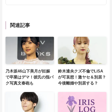
関連記事
乃木坂46山下美月が妊娠
鈴木達央クズ不倫でLiSA
で卒業はデマ！彼氏の指パ
が可哀想！激ヤセ＆別居？
ク写真文春砲も
今後離婚や別居する？