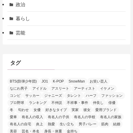
政治
暮らし
芸能
タグ
BTS(防弾少年団)
JO1
K-POP
SnowMan
お笑い芸人
なにわ男子
アイドル
アスリート
アーティスト
イケメン
コンビ
サッカー
ジャニーズ
タレント
ハーフ
ファッション
プロ野球
ランキング
不仲説
不祥事・事件
仲良し
俳優
冬
匂わせ
女優
好きなタイプ
実家
彼女
愛用ブランド
愛車
有名人の収入
有名人の子供
有名人の学校
有名人の家族
有名人の自宅
炎上
熱愛
生い立ち
男子バレー
筋肉
結婚
美容
芸名・本名
身長・体重
金持ち