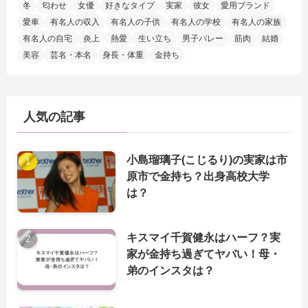
冬
匂わせ
女優
好きなタイプ
実家
彼女
愛用ブランド
愛車
有名人の収入
有名人の子供
有名人の学校
有名人の家族
有名人の自宅
炎上
熱愛
生い立ち
男子バレー
筋肉
結婚
美容
芸名・本名
身長・体重
金持ち
人気の記事
小島瑠璃子(こじるり)の実家は市
原市で金持ち？出身高校大学
は？
キスマイ千賀健永はハーフ？実
家が金持ち過ぎてヤバい！母・
弟のインスタは？