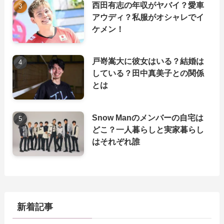
西田有志の年収がヤバイ？愛車
アウディ？私服がオシャレでイ
ケメン！
戸嵜嵩大に彼女はいる？結婚は
している？田中真美子との関係
とは
Snow Manのメンバーの自宅は
どこ？一人暮らしと実家暮らし
はそれぞれ誰
新着記事