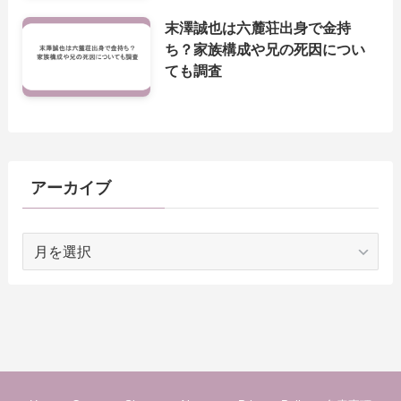
末澤誠也は六麓荘出身で金持
ち？家族構成や兄の死因につい
ても調査
アーカイブ
ア
ー
カ
イ
ブ