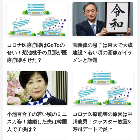
コロナ医療崩壊はGoToの
菅義偉の息子は東大で大成
せい！菊池桃子の旦那が医
建設？若い頃の画像がイケ
療崩壊させた？
メンと話題
小池百合子の若い頃のミニ
コロナ医療崩壊の原因は中
スカ姿！結婚した夫は韓国
川俊男！クラスター放置&
人で子供は？
寿司デートで炎上