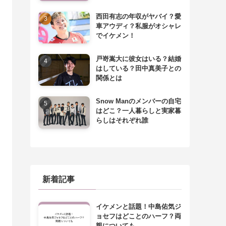
西田有志の年収がヤバイ？愛
車アウディ？私服がオシャレ
でイケメン！
戸嵜嵩大に彼女はいる？結婚
はしている？田中真美子との
関係とは
Snow Manのメンバーの自宅
はどこ？一人暮らしと実家暮
らしはそれぞれ誰
新着記事
イケメンと話題！中島佑気ジ
ョセフはどことのハーフ？両
親についても