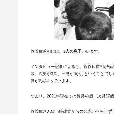
菅義偉首相には、
3人の息子
がいます。
インタビュー記事によると、菅義偉首相が横浜
歳、次男が3歳、三男が6か月ということで
供が2人写っています。
つまり、
2021年現在では長男40歳、次男37
菅義偉さんは当時政党からの公認がもらえず