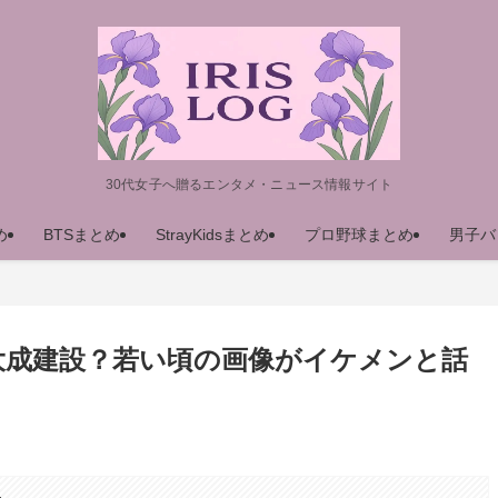
30代女子へ贈るエンタメ・ニュース情報サイト
め
BTSまとめ
StrayKidsまとめ
プロ野球まとめ
男子バ
大成建設？若い頃の画像がイケメンと話