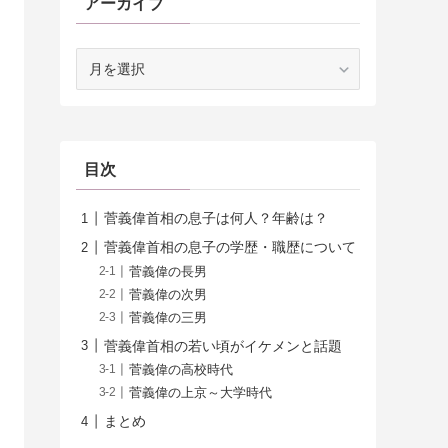
アーカイブ
ア
ー
カ
イ
ブ
目次
菅義偉首相の息子は何人？年齢は？
菅義偉首相の息子の学歴・職歴について
菅義偉の長男
菅義偉の次男
菅義偉の三男
菅義偉首相の若い頃がイケメンと話題
菅義偉の高校時代
菅義偉の上京～大学時代
まとめ