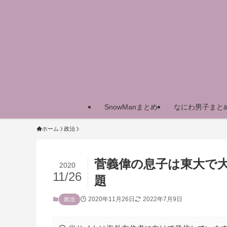
SnowManまとめ
なにわ男子まと
ホーム
政治
菅義偉の息子は東大で
2020
11/26
題
2020年11月26日
2022年7月9日
政治