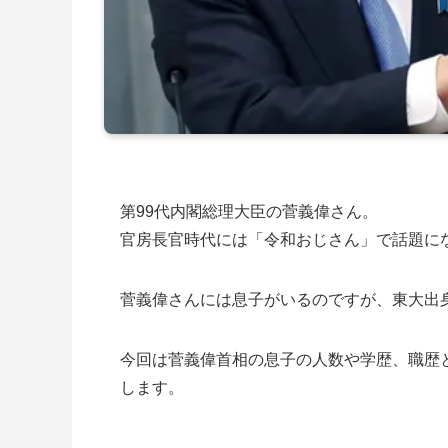
第99代内閣総理大臣の菅義偉さん。
官房長官時代には「令和おじさん」で話題に
菅義偉さんには息子がいるのですが、東大出
今回は菅義偉首相の息子の人数や学歴、職歴
します。