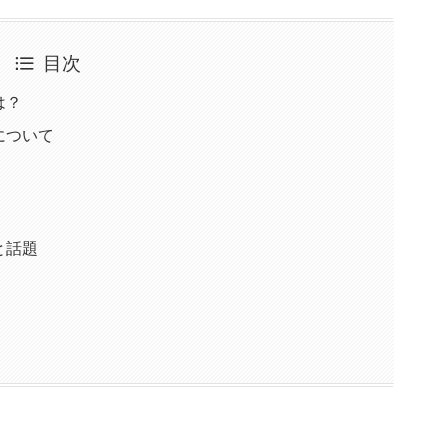
目次
は？
について
と話題