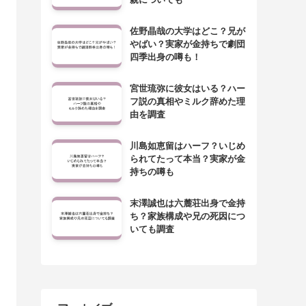
佐野晶哉の大学はどこ？兄が
やばい？実家が金持ちで劇団
四季出身の噂も！
宮世琉弥に彼女はいる？ハー
フ説の真相やミルク辞めた理
由を調査
川島如恵留はハーフ？いじめ
られてたって本当？実家が金
持ちの噂も
末澤誠也は六麓荘出身で金持
ち？家族構成や兄の死因につ
いても調査