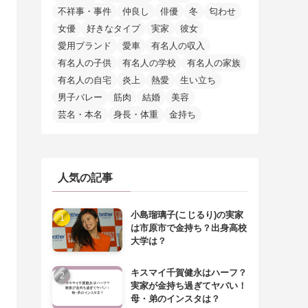
不祥事・事件
仲良し
俳優
冬
匂わせ
女優
好きなタイプ
実家
彼女
愛用ブランド
愛車
有名人の収入
有名人の子供
有名人の学校
有名人の家族
有名人の自宅
炎上
熱愛
生い立ち
男子バレー
筋肉
結婚
美容
芸名・本名
身長・体重
金持ち
人気の記事
小島瑠璃子(こじるり)の実家
は市原市で金持ち？出身高校
大学は？
キスマイ千賀健永はハーフ？
実家が金持ち過ぎてヤバい！
母・弟のインスタは？