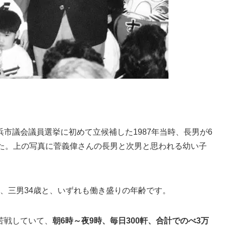
市議会議員選挙に初めて立候補した1987年当時、長男が6
した。上の写真に菅義偉さんの長男と次男と思われる幼い子
歳、三男34歳
と、いずれも働き盛りの年齢です。
苦戦していて、
朝6時～夜9時、毎日300軒、合計でのべ3万