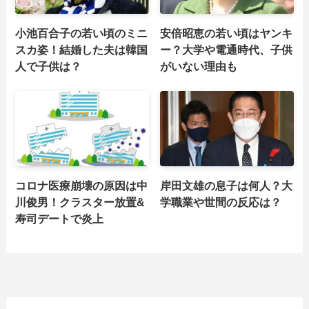
小池百合子の若い頃のミニ
安倍昭恵の若い頃はヤンキ
スカ姿！結婚した夫は韓国
ー？大学や電通時代、子供
人で子供は？
がいない理由も
コロナ医療崩壊の原因は中
岸田文雄の息子は何人？大
川俊男！クラスター放置&
学職業や世間の反応は？
寿司デートで炎上