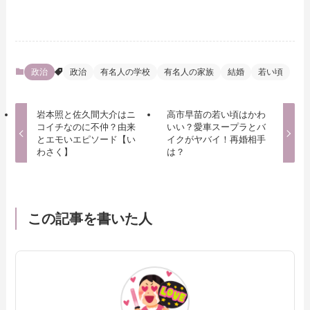
政治
政治
有名人の学校
有名人の家族
結婚
若い頃
岩本照と佐久間大介はニ
高市早苗の若い頃はかわ
コイチなのに不仲？由来
いい？愛車スープラとバ
とエモいエピソード【い
イクがヤバイ！再婚相手
わさく】
は？
この記事を書いた人