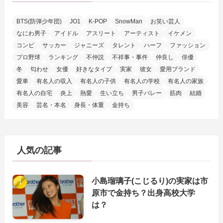
BTS(防弾少年団)
JO1
K-POP
SnowMan
お笑い芸人
なにわ男子
アイドル
アスリート
アーティスト
イケメン
コンビ
サッカー
ジャニーズ
タレント
ハーフ
ファッション
プロ野球
ランキング
不仲説
不祥事・事件
仲良し
俳優
冬
匂わせ
女優
好きなタイプ
実家
彼女
愛用ブランド
愛車
有名人の収入
有名人の子供
有名人の学校
有名人の家族
有名人の自宅
炎上
熱愛
生い立ち
男子バレー
筋肉
結婚
美容
芸名・本名
身長・体重
金持ち
人気の記事
小島瑠璃子(こじるり)の実家は市
原市で金持ち？出身高校大学
は？