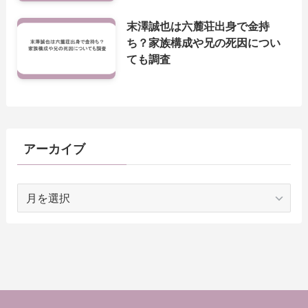
末澤誠也は六麓荘出身で金持
ち？家族構成や兄の死因につい
ても調査
アーカイブ
ア
ー
カ
イ
ブ