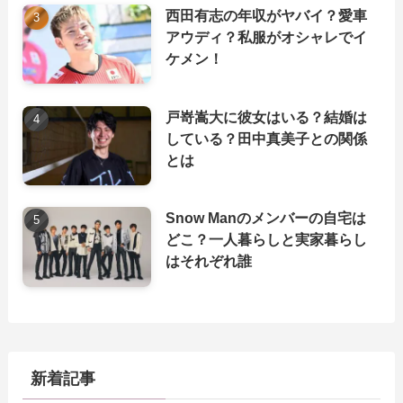
西田有志の年収がヤバイ？愛車
アウディ？私服がオシャレでイ
ケメン！
戸嵜嵩大に彼女はいる？結婚は
している？田中真美子との関係
とは
Snow Manのメンバーの自宅は
どこ？一人暮らしと実家暮らし
はそれぞれ誰
新着記事