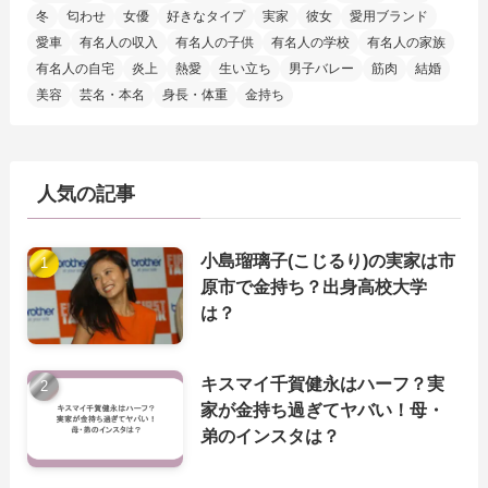
冬
匂わせ
女優
好きなタイプ
実家
彼女
愛用ブランド
愛車
有名人の収入
有名人の子供
有名人の学校
有名人の家族
有名人の自宅
炎上
熱愛
生い立ち
男子バレー
筋肉
結婚
美容
芸名・本名
身長・体重
金持ち
人気の記事
小島瑠璃子(こじるり)の実家は市
原市で金持ち？出身高校大学
は？
キスマイ千賀健永はハーフ？実
家が金持ち過ぎてヤバい！母・
弟のインスタは？