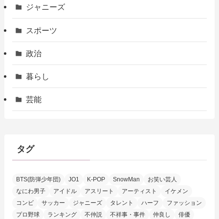
ジャニーズ
スポーツ
政治
暮らし
芸能
タグ
BTS(防弾少年団)
JO1
K-POP
SnowMan
お笑い芸人
なにわ男子
アイドル
アスリート
アーティスト
イケメン
コンビ
サッカー
ジャニーズ
タレント
ハーフ
ファッション
プロ野球
ランキング
不仲説
不祥事・事件
仲良し
俳優