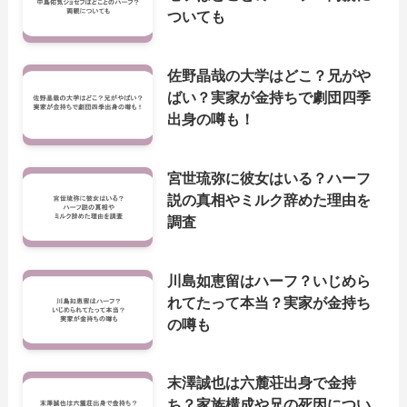
ついても
佐野晶哉の大学はどこ？兄がや
ばい？実家が金持ちで劇団四季
出身の噂も！
宮世琉弥に彼女はいる？ハーフ
説の真相やミルク辞めた理由を
調査
川島如恵留はハーフ？いじめら
れてたって本当？実家が金持ち
の噂も
末澤誠也は六麓荘出身で金持
ち？家族構成や兄の死因につい