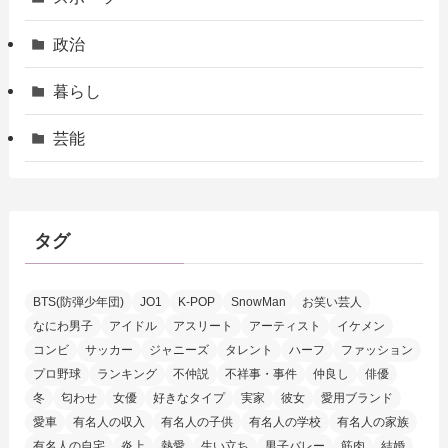
政治
暮らし
芸能
タグ
BTS(防弾少年団)
JO1
K-POP
SnowMan
お笑い芸人
なにわ男子
アイドル
アスリート
アーティスト
イケメン
コンビ
サッカー
ジャニーズ
タレント
ハーフ
ファッション
プロ野球
ランキング
不仲説
不祥事・事件
仲良し
俳優
冬
匂わせ
女優
好きなタイプ
実家
彼女
愛用ブランド
愛車
有名人の収入
有名人の子供
有名人の学校
有名人の家族
有名人の自宅
炎上
熱愛
生い立ち
男子バレー
筋肉
結婚