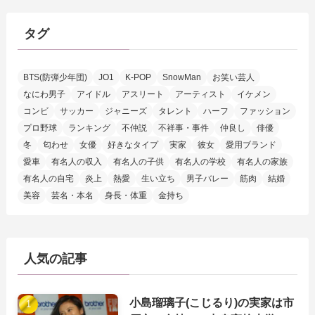
タグ
BTS(防弾少年団)
JO1
K-POP
SnowMan
お笑い芸人
なにわ男子
アイドル
アスリート
アーティスト
イケメン
コンビ
サッカー
ジャニーズ
タレント
ハーフ
ファッション
プロ野球
ランキング
不仲説
不祥事・事件
仲良し
俳優
冬
匂わせ
女優
好きなタイプ
実家
彼女
愛用ブランド
愛車
有名人の収入
有名人の子供
有名人の学校
有名人の家族
有名人の自宅
炎上
熱愛
生い立ち
男子バレー
筋肉
結婚
美容
芸名・本名
身長・体重
金持ち
人気の記事
小島瑠璃子(こじるり)の実家は市