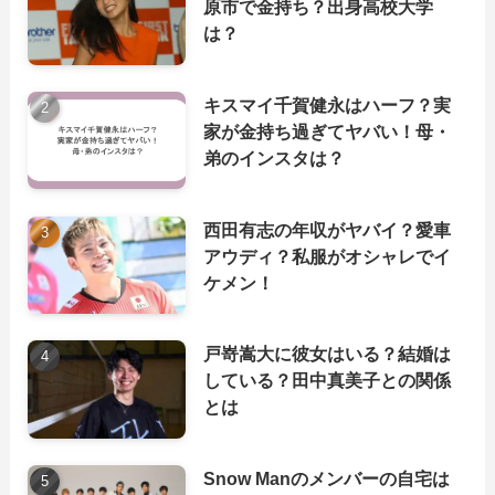
原市で金持ち？出身高校大学
は？
キスマイ千賀健永はハーフ？実
家が金持ち過ぎてヤバい！母・
弟のインスタは？
西田有志の年収がヤバイ？愛車
アウディ？私服がオシャレでイ
ケメン！
戸嵜嵩大に彼女はいる？結婚は
している？田中真美子との関係
とは
Snow Manのメンバーの自宅は