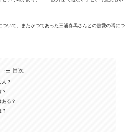
について、またかつてあった三浦春馬さんとの熱愛の噂につ
目次
な人？
は？
はある？
は？