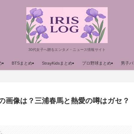
30代女子へ贈るエンタメ・ニュース情報サイト
め
BTSまとめ
StrayKidsまとめ
プロ野球まとめ
男子バ
の画像は？三浦春馬と熱愛の噂はガセ？
す。