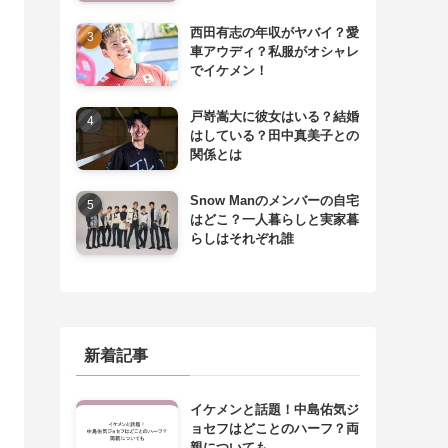
西田有志の年収がヤバイ？愛
車アウディ？私服がオシャレ
でイケメン！
戸嵜嵩大に彼女はいる？結婚
はしている？田中真美子との
関係とは
Snow Manのメンバーの自宅
はどこ？一人暮らしと実家暮
らしはそれぞれ誰
新着記事
イケメンと話題！中島佑気ジ
ョセフはどことのハーフ？両
親についても