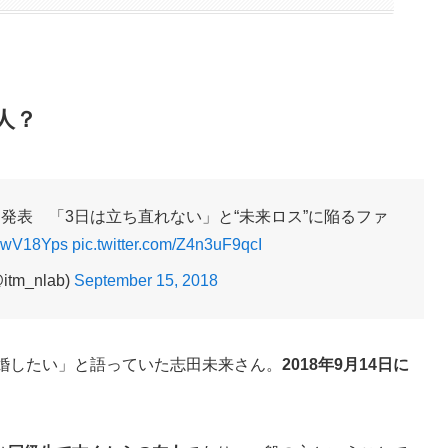
人？
を発表 「3日は立ち直れない」と“未来ロス”に陥るファ
f15wV18Yps
pic.twitter.com/Z4n3uF9qcI
tm_nlab)
September 15, 2018
結婚したい」と語っていた志田未来さん。
2018年9月14日に