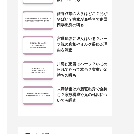
佐野晶哉の大学はどこ？兄が
やばい？実家が金持ちで劇団
四季出身の噂も！
宮世琉弥に彼女はいる？ハー
フ説の真相やミルク辞めた理
由を調査
川島如恵留はハーフ？いじめ
られてたって本当？実家が金
持ちの噂も
末澤誠也は六麓荘出身で金持
ち？家族構成や兄の死因につ
いても調査