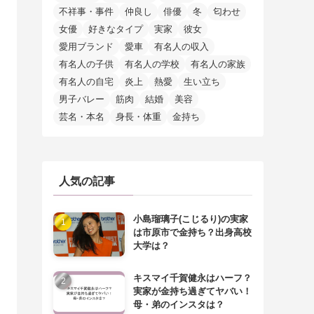
不祥事・事件
仲良し
俳優
冬
匂わせ
女優
好きなタイプ
実家
彼女
愛用ブランド
愛車
有名人の収入
有名人の子供
有名人の学校
有名人の家族
有名人の自宅
炎上
熱愛
生い立ち
男子バレー
筋肉
結婚
美容
芸名・本名
身長・体重
金持ち
人気の記事
小島瑠璃子(こじるり)の実家
は市原市で金持ち？出身高校
大学は？
キスマイ千賀健永はハーフ？
実家が金持ち過ぎてヤバい！
母・弟のインスタは？