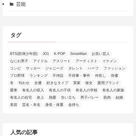
芸能
タグ
BTS(防弾少年団)
JO1
K-POP
SnowMan
お笑い芸人
なにわ男子
アイドル
アスリート
アーティスト
イケメン
コンビ
サッカー
ジャニーズ
タレント
ハーフ
ファッション
プロ野球
ランキング
不仲説
不祥事・事件
仲良し
俳優
冬
匂わせ
女優
好きなタイプ
実家
彼女
愛用ブランド
愛車
有名人の収入
有名人の子供
有名人の学校
有名人の家族
有名人の自宅
炎上
熱愛
生い立ち
男子バレー
筋肉
結婚
美容
芸名・本名
身長・体重
金持ち
人気の記事