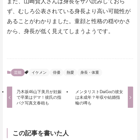
また、山崎賢人さんは身長をサバ読みしておら
ず、むしろ公表されている身長より高い可能性が
あることがわかりました。童顔と性格の穏やかさ
から、身長が低く見えてしまうようです。
芸能
イケメン
俳優
熱愛
身長・体重
乃木坂46山下美月が妊娠
メンタリストDaiGoの彼女
で卒業はデマ！彼氏の指
は未成年？年収や結婚指
パク写真文春砲も
輪の噂も
この記事を書いた人