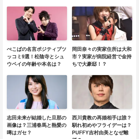
ぺこぱの名言ポジティブツ
岡田奈々の実家住所は大和
ッコミ9選！松陰寺とシュ
市？実家が病院経営で金持
ウペイの年齢や本名は？
ちで大豪邸！？
志田未来が結婚した旦那の
西川貴教の再婚相手は誰？
画像は？三浦春馬と熱愛の
馴れ初めやフライデーは？
噂はガセ？
PUFFY吉村由美となぜ離