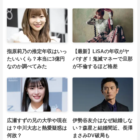
指原莉乃の推定年収はいっ
【最新】LiSAの年収がヤ
たいいくら？本当に3億円
バすぎ！鬼滅マネーで旦那
なのか調べてみた
が不倫するほど格差
広瀬すずの兄の大学や現在
伊勢谷友介はなぜ結婚しな
は？中川大志と熱愛疑惑は
い？森星と結婚間近、長澤
何故？
まさみDV破局も