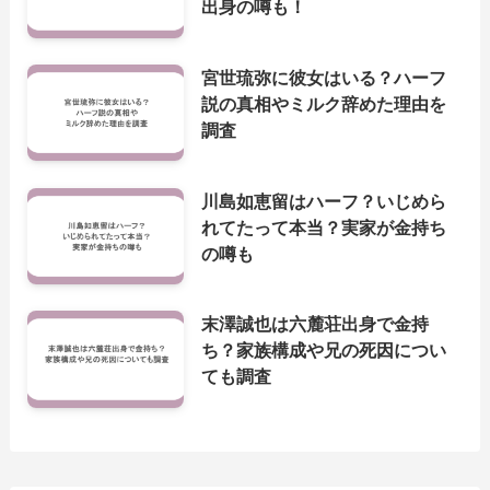
出身の噂も！
宮世琉弥に彼女はいる？ハーフ
説の真相やミルク辞めた理由を
調査
川島如恵留はハーフ？いじめら
れてたって本当？実家が金持ち
の噂も
末澤誠也は六麓荘出身で金持
ち？家族構成や兄の死因につい
ても調査