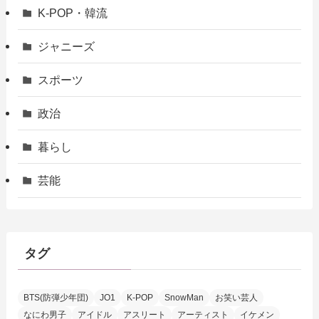
K-POP・韓流
ジャニーズ
スポーツ
政治
暮らし
芸能
タグ
BTS(防弾少年団)
JO1
K-POP
SnowMan
お笑い芸人
なにわ男子
アイドル
アスリート
アーティスト
イケメン