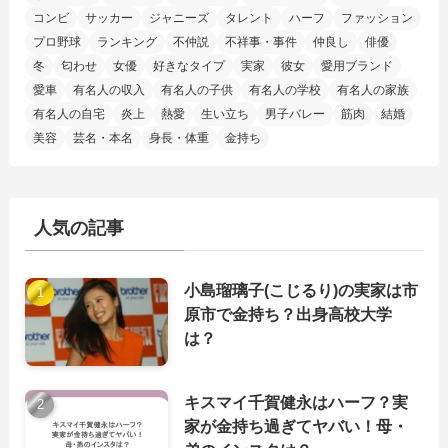
コンビ
サッカー
ジャニーズ
タレント
ハーフ
ファッション
プロ野球
ランキング
不仲説
不祥事・事件
仲良し
俳優
冬
匂わせ
女優
好きなタイプ
実家
彼女
愛用ブランド
愛車
有名人の収入
有名人の子供
有名人の学校
有名人の家族
有名人の自宅
炎上
熱愛
生い立ち
男子バレー
筋肉
結婚
美容
芸名・本名
身長・体重
金持ち
人気の記事
小島瑠璃子(こじるり)の実家は市
原市で金持ち？出身高校大学
は？
キスマイ千賀健永はハーフ？実
家が金持ち過ぎてヤバい！母・