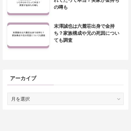
の噂も
末澤誠也は六麓荘出身で金持
ち？家族構成や兄の死因につい
ても調査
アーカイブ
ア
ー
カ
イ
ブ