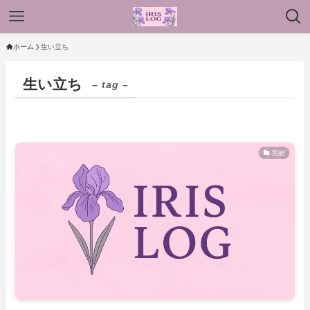
ホーム
生い立ち
生い立ち
– tag –
芸能