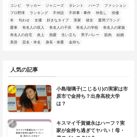
コンビ
サッカー
ジャニーズ
タレント
ハーフ
ファッション
プロ野球
ランキング
不仲説
不祥事・事件
仲良し
俳優
冬
匂わせ
女優
好きなタイプ
実家
彼女
愛用ブランド
愛車
有名人の収入
有名人の子供
有名人の学校
有名人の家族
有名人の自宅
炎上
熱愛
生い立ち
男子バレー
筋肉
結婚
美容
芸名・本名
身長・体重
金持ち
人気の記事
小島瑠璃子(こじるり)の実家は市
原市で金持ち？出身高校大学
は？
キスマイ千賀健永はハーフ？実
家が金持ち過ぎてヤバい！母・