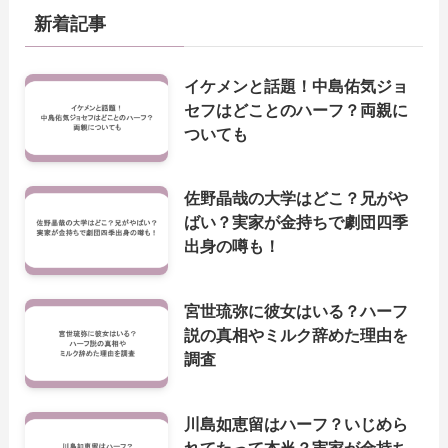
新着記事
イケメンと話題！中島佑気ジョ
セフはどことのハーフ？両親に
ついても
佐野晶哉の大学はどこ？兄がや
ばい？実家が金持ちで劇団四季
出身の噂も！
宮世琉弥に彼女はいる？ハーフ
説の真相やミルク辞めた理由を
調査
川島如恵留はハーフ？いじめら
れてたって本当？実家が金持ち