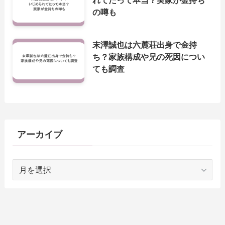
の噂も
末澤誠也は六麓荘出身で金持
ち？家族構成や兄の死因につい
ても調査
アーカイブ
ア
ー
カ
イ
ブ