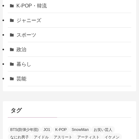
K-POP・韓流
ジャニーズ
スポーツ
政治
暮らし
芸能
タグ
BTS(防弾少年団)
JO1
K-POP
SnowMan
お笑い芸人
なにわ男子
アイドル
アスリート
アーティスト
イケメン