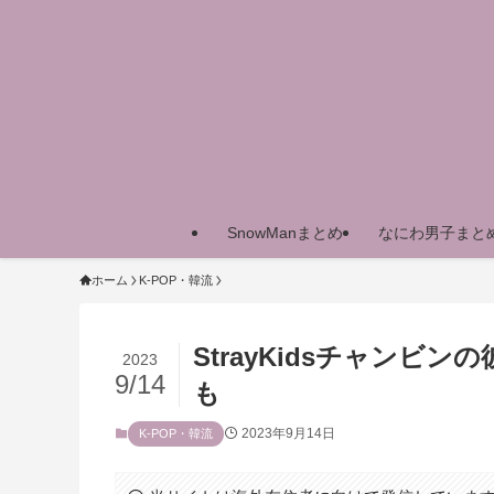
SnowManまとめ
なにわ男子まと
ホーム
K-POP・韓流
StrayKidsチャン
2023
9/14
も
2023年9月14日
K-POP・韓流