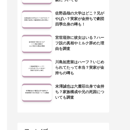
佐野晶哉の大学はどこ？兄が
やばい？実家が金持ちで劇団
四季出身の噂も！
宮世琉弥に彼女はいる？ハー
フ説の真相やミルク辞めた理
由を調査
川島如恵留はハーフ？いじめ
られてたって本当？実家が金
持ちの噂も
末澤誠也は六麓荘出身で金持
ち？家族構成や兄の死因につ
いても調査