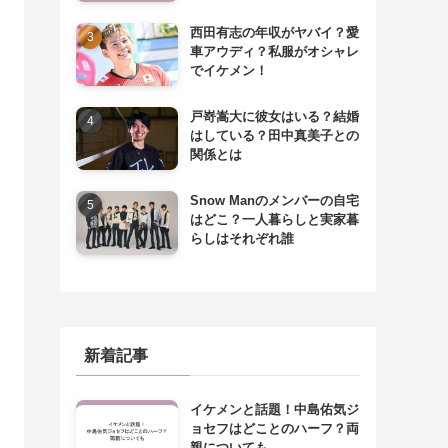
西田有志の年収がヤバイ？愛
車アウディ？私服がオシャレ
でイケメン！
戸嵜嵩大に彼女はいる？結婚
はしている？田中真美子との
関係とは
Snow Manのメンバーの自宅
はどこ？一人暮らしと実家暮
らしはそれぞれ誰
新着記事
イケメンと話題！中島佑気ジ
ョセフはどことのハーフ？両
親についても