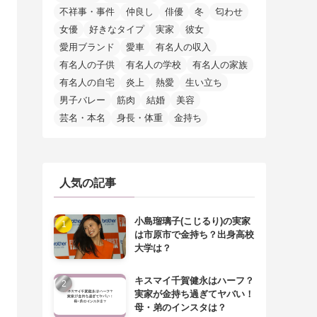
不祥事・事件
仲良し
俳優
冬
匂わせ
女優
好きなタイプ
実家
彼女
愛用ブランド
愛車
有名人の収入
有名人の子供
有名人の学校
有名人の家族
有名人の自宅
炎上
熱愛
生い立ち
男子バレー
筋肉
結婚
美容
芸名・本名
身長・体重
金持ち
人気の記事
小島瑠璃子(こじるり)の実家
は市原市で金持ち？出身高校
大学は？
キスマイ千賀健永はハーフ？
実家が金持ち過ぎてヤバい！
母・弟のインスタは？