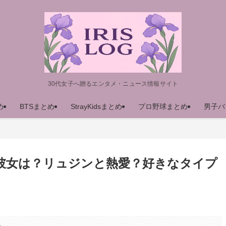
30代女子へ贈るエンタメ・ニュース情報サイト
め
BTSまとめ
StrayKidsまとめ
プロ野球まとめ
男子バ
ビンの彼女は？リュジンと熱愛？好きなタイプ