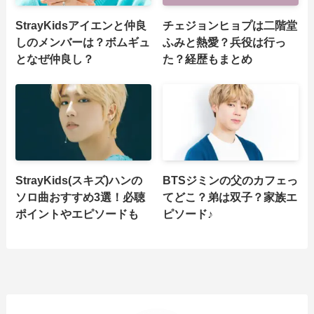
StrayKidsアイエンと仲良
チェジョンヒョプは二階堂
しのメンバーは？ボムギュ
ふみと熱愛？兵役は行っ
となぜ仲良し？
た？経歴もまとめ
StrayKids(スキズ)ハンの
BTSジミンの父のカフェっ
ソロ曲おすすめ3選！必聴
てどこ？弟は双子？家族エ
ポイントやエピソードも
ピソード♪