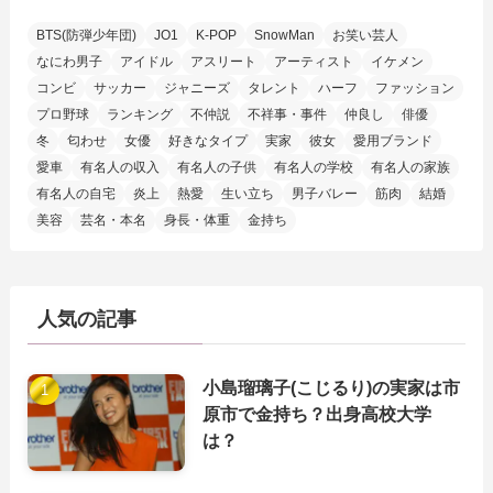
BTS(防弾少年団)
JO1
K-POP
SnowMan
お笑い芸人
なにわ男子
アイドル
アスリート
アーティスト
イケメン
コンビ
サッカー
ジャニーズ
タレント
ハーフ
ファッション
プロ野球
ランキング
不仲説
不祥事・事件
仲良し
俳優
冬
匂わせ
女優
好きなタイプ
実家
彼女
愛用ブランド
愛車
有名人の収入
有名人の子供
有名人の学校
有名人の家族
有名人の自宅
炎上
熱愛
生い立ち
男子バレー
筋肉
結婚
美容
芸名・本名
身長・体重
金持ち
人気の記事
小島瑠璃子(こじるり)の実家は市
原市で金持ち？出身高校大学
は？