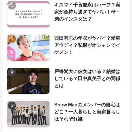
キスマイ千賀健永はハーフ？実
家が金持ち過ぎてヤバい！母・
弟のインスタは？
西田有志の年収がヤバイ？愛車
アウディ？私服がオシャレでイ
ケメン！
戸嵜嵩大に彼女はいる？結婚は
している？田中真美子との関係
とは
Snow Manのメンバーの自宅は
どこ？一人暮らしと実家暮らし
はそれぞれ誰