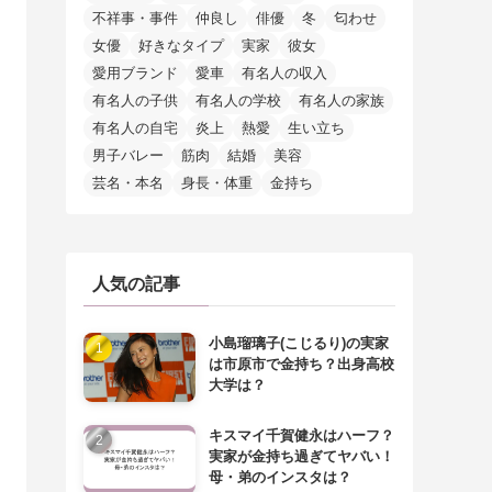
不祥事・事件
仲良し
俳優
冬
匂わせ
女優
好きなタイプ
実家
彼女
愛用ブランド
愛車
有名人の収入
有名人の子供
有名人の学校
有名人の家族
有名人の自宅
炎上
熱愛
生い立ち
男子バレー
筋肉
結婚
美容
芸名・本名
身長・体重
金持ち
人気の記事
小島瑠璃子(こじるり)の実家
は市原市で金持ち？出身高校
大学は？
キスマイ千賀健永はハーフ？
実家が金持ち過ぎてヤバい！
母・弟のインスタは？