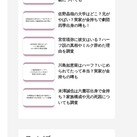
佐野晶哉の大学はどこ？兄が
やばい？実家が金持ちで劇団
四季出身の噂も！
宮世琉弥に彼女はいる？ハー
フ説の真相やミルク辞めた理
由を調査
川島如恵留はハーフ？いじめ
られてたって本当？実家が金
持ちの噂も
末澤誠也は六麓荘出身で金持
ち？家族構成や兄の死因につ
いても調査