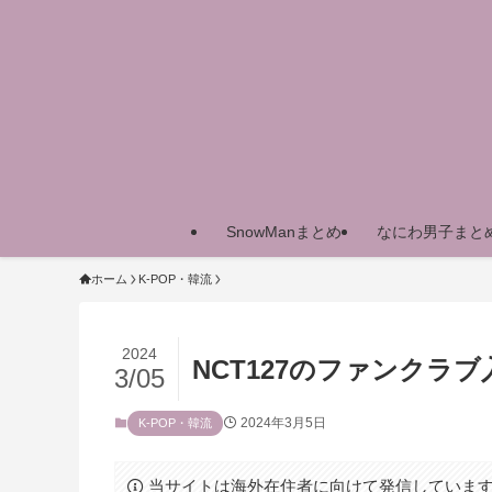
SnowManまとめ
なにわ男子まと
ホーム
K-POP・韓流
2024
NCT127のファンクラ
3/05
2024年3月5日
K-POP・韓流
当サイトは海外在住者に向けて発信していま