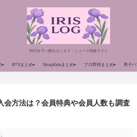
30代女子へ贈るエンタメ・ニュース情報サイト
め
BTSまとめ
StrayKidsまとめ
プロ野球まとめ
男子バ
ブ入会方法は？会員特典や会員人数も調査
す。