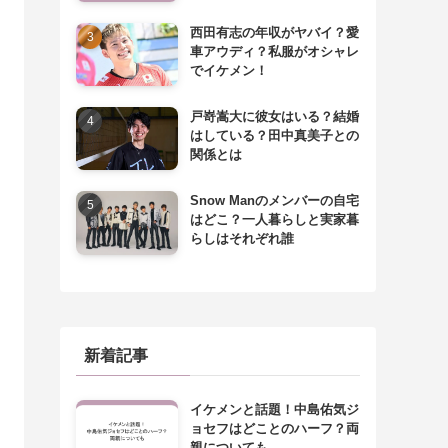
西田有志の年収がヤバイ？愛
車アウディ？私服がオシャレ
でイケメン！
戸嵜嵩大に彼女はいる？結婚
はしている？田中真美子との
関係とは
Snow Manのメンバーの自宅
はどこ？一人暮らしと実家暮
らしはそれぞれ誰
新着記事
イケメンと話題！中島佑気ジ
ョセフはどことのハーフ？両
親についても