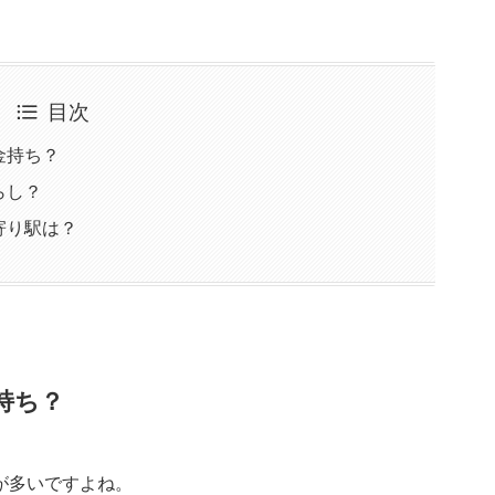
目次
金持ち？
らし？
寄り駅は？
持ち？
が多いですよね。