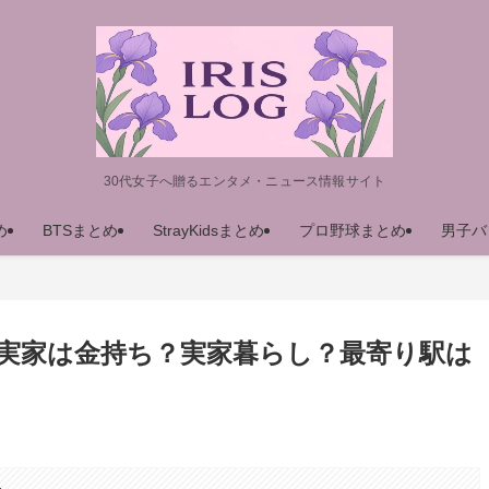
30代女子へ贈るエンタメ・ニュース情報サイト
め
BTSまとめ
StrayKidsまとめ
プロ野球まとめ
男子バ
実家は金持ち？実家暮らし？最寄り駅は