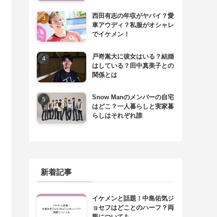
西田有志の年収がヤバイ？愛
車アウディ？私服がオシャレ
でイケメン！
戸嵜嵩大に彼女はいる？結婚
はしている？田中真美子との
関係とは
Snow Manのメンバーの自宅
はどこ？一人暮らしと実家暮
らしはそれぞれ誰
新着記事
イケメンと話題！中島佑気ジ
ョセフはどことのハーフ？両
親についても