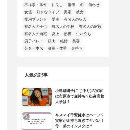
不祥事・事件
仲良し
俳優
冬
匂わせ
女優
好きなタイプ
実家
彼女
愛用ブランド
愛車
有名人の収入
有名人の子供
有名人の学校
有名人の家族
有名人の自宅
炎上
熱愛
生い立ち
男子バレー
筋肉
結婚
美容
芸名・本名
身長・体重
金持ち
人気の記事
小島瑠璃子(こじるり)の実家
は市原市で金持ち？出身高校
大学は？
キスマイ千賀健永はハーフ？
実家が金持ち過ぎてヤバい！
母・弟のインスタは？