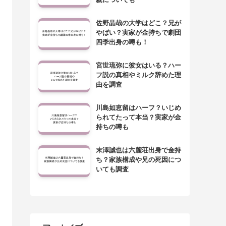
佐野晶哉の大学はどこ？兄が
やばい？実家が金持ちで劇団
四季出身の噂も！
宮世琉弥に彼女はいる？ハー
フ説の真相やミルク辞めた理
由を調査
川島如恵留はハーフ？いじめ
られてたって本当？実家が金
持ちの噂も
末澤誠也は六麓荘出身で金持
ち？家族構成や兄の死因につ
いても調査