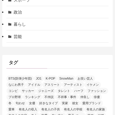
政治
暮らし
芸能
タグ
BTS(防弾少年団)
JO1
K-POP
SnowMan
お笑い芸人
なにわ男子
アイドル
アスリート
アーティスト
イケメン
コンビ
サッカー
ジャニーズ
タレント
ハーフ
ファッション
プロ野球
ランキング
不仲説
不祥事・事件
仲良し
俳優
冬
匂わせ
女優
好きなタイプ
実家
彼女
愛用ブランド
愛車
有名人の収入
有名人の子供
有名人の学校
有名人の家族