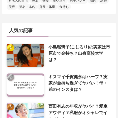
有名人の自宅
炎上
熱愛
生い立ち
男子バレー
筋肉
結婚
美容
芸名・本名
身長・体重
金持ち
人気の記事
小島瑠璃子(こじるり)の実家は市
原市で金持ち？出身高校大学
は？
キスマイ千賀健永はハーフ？実
家が金持ち過ぎてヤバい！母・
弟のインスタは？
西田有志の年収がヤバイ？愛車
アウディ？私服がオシャレでイ