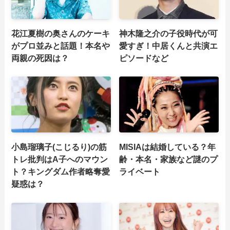
花江夏樹の奥さんのケーキ
神木隆之介の子役時代が可
がプロ並みと話題！本名や
愛すぎ！中居くんと共演エ
両親の死因は？
ピソードなど
小島瑠璃子(こじるり)の筋
MISIAは結婚している？年
トレ批判はA子へのマウン
齢・本名・家族など謎のプ
ト？キングダム作者略奪愛
ライベート
疑惑は？