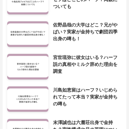
ついても
佐野晶哉の大学はどこ？兄がや
ばい？実家が金持ちで劇団四季
出身の噂も！
宮世琉弥に彼女はいる？ハーフ
説の真相やミルク辞めた理由を
調査
川島如恵留はハーフ？いじめら
れてたって本当？実家が金持ち
の噂も
末澤誠也は六麓荘出身で金持