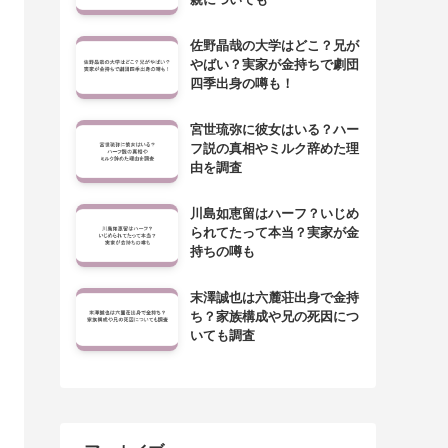
佐野晶哉の大学はどこ？兄が
やばい？実家が金持ちで劇団
四季出身の噂も！
宮世琉弥に彼女はいる？ハー
フ説の真相やミルク辞めた理
由を調査
川島如恵留はハーフ？いじめ
られてたって本当？実家が金
持ちの噂も
末澤誠也は六麓荘出身で金持
ち？家族構成や兄の死因につ
いても調査