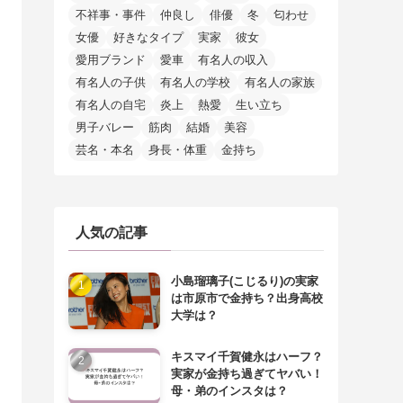
不祥事・事件
仲良し
俳優
冬
匂わせ
女優
好きなタイプ
実家
彼女
愛用ブランド
愛車
有名人の収入
有名人の子供
有名人の学校
有名人の家族
有名人の自宅
炎上
熱愛
生い立ち
男子バレー
筋肉
結婚
美容
芸名・本名
身長・体重
金持ち
人気の記事
小島瑠璃子(こじるり)の実家
は市原市で金持ち？出身高校
大学は？
キスマイ千賀健永はハーフ？
実家が金持ち過ぎてヤバい！
母・弟のインスタは？