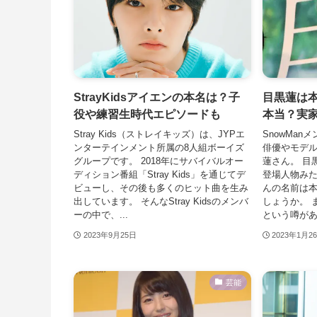
StrayKidsアイエンの本名は？子
目黒蓮は
役や練習生時代エピソードも
本当？実
Stray Kids（ストレイキッズ）は、JYPエ
SnowMa
ンターテインメント所属の8人組ボーイズ
俳優やモデ
グループです。 2018年にサバイバルオー
蓮さん。 目
ディション番組「Stray Kids」を通じてデ
登場人物み
ビューし、その後も多くのヒット曲を生み
んの名前は
出しています。 そんなStray Kidsのメンバ
しょうか。 
ーの中で、...
という噂があり
2023年9月25日
2023年1月2
芸能