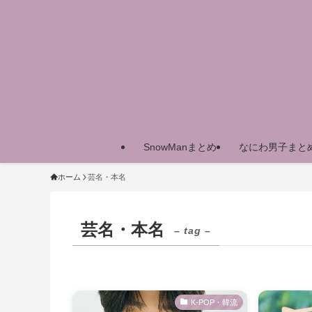
SnowManまとめ
なにわ男子まと
ホーム
芸名・本名
芸名・本名
– tag –
K-POP・韓流