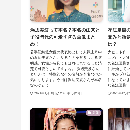
浜辺美波って本名？本名の由来と
花江夏樹
子役時代の可愛すぎる画像まと
並みと話
め！
は？
若手清純派女優の代表格として人気上昇中
大ヒット作
の浜辺美波さん。見るものを惹きつける透
ニメにとど
明感、女性から見てもほれぼれするほど清
の花江夏樹さ
楚で可愛らしいですよね。 浜辺美波さん
に結婚して
といえば、特徴的なその名前が本名なのか
ーキがプロ
気になります。今回は浜辺美波さんが本名
になってい
なのかどう...
な花江夏樹...
2021年1月16日
2021年1月20日
2020年12月
芸能