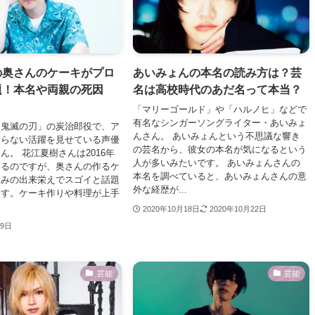
の奥さんのケーキがプロ
あいみょんの本名の読み方は？芸
題！本名や両親の死因
名は高校時代のあだ名って本当？
「マリーゴールド」や「ハルノヒ」などで
有名なシンガーソングライター・あいみょ
「鬼滅の刃」の炭治郎役で、ア
んさん。 あいみょんという不思議な響き
まらない活躍を見せている声優
の芸名から、彼女の本名が気になるという
ん。 花江夏樹さんは2016年
人が多いみたいです。 あいみょんさんの
いるのですが、奥さんの作るケ
本名を調べていると、あいみょんさんの意
並みの出来栄えでスゴイと話題
外な経歴が...
ます。ケーキ作りや料理が上手
2020年10月18日
2020年10月22日
29日
芸能
芸能