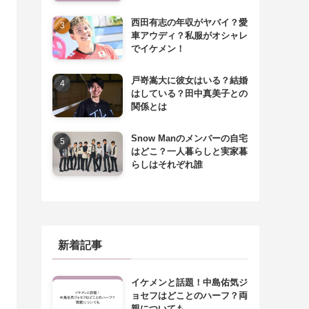
西田有志の年収がヤバイ？愛
車アウディ？私服がオシャレ
でイケメン！
戸嵜嵩大に彼女はいる？結婚
はしている？田中真美子との
関係とは
Snow Manのメンバーの自宅
はどこ？一人暮らしと実家暮
らしはそれぞれ誰
新着記事
イケメンと話題！中島佑気ジ
ョセフはどことのハーフ？両
親についても