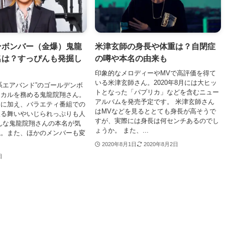
ンボンバー（金爆）鬼龍
米津玄師の身長や体重は？自閉症
名は？すっぴんも発掘し
の噂や本名の由来も
印象的なメロディーやMVで高評価を得て
いる米津玄師さん。2020年8月には大ヒッ
系エアバンド”のゴールデンボ
トとなった「パプリカ」などを含むニュー
ーカルを務める鬼龍院翔さん。
アルバムを発売予定です。 米津玄師さん
力に加え、バラエティ番組での
はMVなどを見るととても身長が高そうで
振る舞いやいじられっぷりも人
すが、実際には身長は何センチあるのでし
んな鬼龍院翔さんの本名が気
ょうか。 また、...
ね。また、ほかのメンバーも変
2020年8月1日
2020年8月2日
日