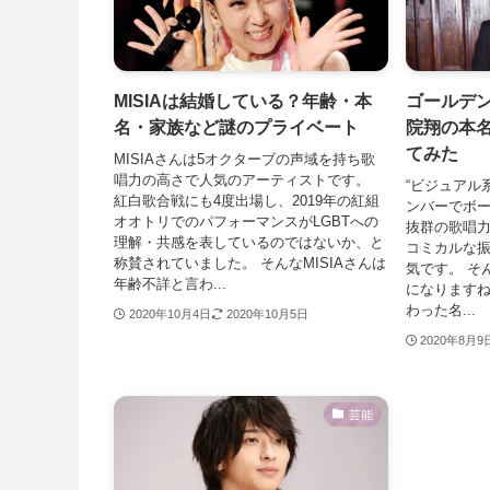
MISIAは結婚している？年齢・本
ゴールデ
名・家族など謎のプライベート
院翔の本
てみた
MISIAさんは5オクターブの声域を持ち歌
唱力の高さで人気のアーティストです。
“ビジュアル
紅白歌合戦にも4度出場し、2019年の紅組
ンバーでボ
オオトリでのパフォーマンスがLGBTへの
抜群の歌唱
理解・共感を表しているのではないか、と
コミカルな
称賛されていました。 そんなMISIAさんは
気です。 そ
年齢不詳と言わ...
になります
わった名...
2020年10月4日
2020年10月5日
2020年8月9
芸能