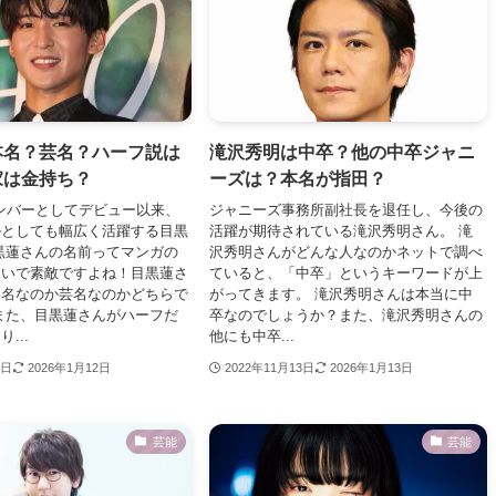
本名？芸名？ハーフ説は
滝沢秀明は中卒？他の中卒ジャニ
家は金持ち？
ーズは？本名が指田？
nメンバーとしてデビュー以来、
ジャニーズ事務所副社長を退任し、今後の
ルとしても幅広く活躍する目黒
活躍が期待されている滝沢秀明さん。 滝
黒蓮さんの名前ってマンガの
沢秀明さんがどんな人なのかネットで調べ
たいで素敵ですよね！目黒蓮さ
ていると、「中卒」というキーワードが上
本名なのか芸名なのかどちらで
がってきます。 滝沢秀明さんは本当に中
また、目黒蓮さんがハーフだ
卒なのでしょうか？また、滝沢秀明さんの
...
他にも中卒...
6日
2026年1月12日
2022年11月13日
2026年1月13日
芸能
芸能