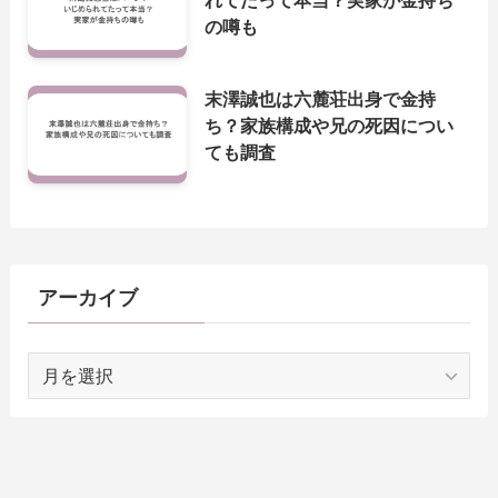
の噂も
末澤誠也は六麓荘出身で金持
ち？家族構成や兄の死因につい
ても調査
アーカイブ
ア
ー
カ
イ
ブ