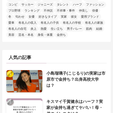
コンビ
サッカー
ジャニーズ
タレント
ハーフ
ファッション
プロ野球
ランキング
不仲説
不祥事・事件
仲良し
俳優
冬
匂わせ
女優
好きなタイプ
実家
彼女
愛用ブランド
愛車
有名人の収入
有名人の子供
有名人の学校
有名人の家族
有名人の自宅
炎上
熱愛
生い立ち
男子バレー
筋肉
結婚
美容
芸名・本名
身長・体重
金持ち
人気の記事
小島瑠璃子(こじるり)の実家は市
原市で金持ち？出身高校大学
は？
キスマイ千賀健永はハーフ？実
家が金持ち過ぎてヤバい！母・