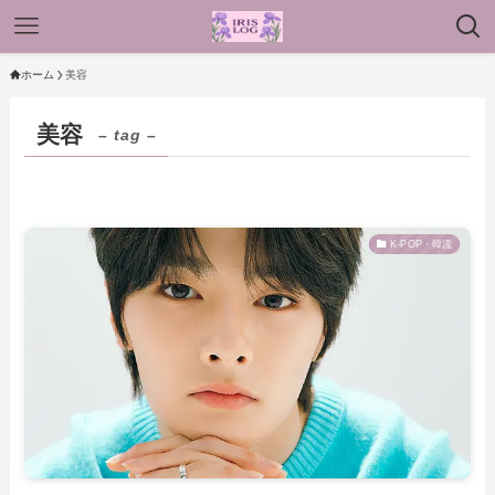
ホーム
美容
美容
– tag –
K-POP・韓流