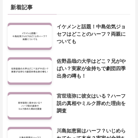
新着記事
イケメンと話題！中島佑気ジョ
セフはどことのハーフ？両親に
ついても
佐野晶哉の大学はどこ？兄がや
ばい？実家が金持ちで劇団四季
出身の噂も！
宮世琉弥に彼女はいる？ハーフ
説の真相やミルク辞めた理由を
調査
川島如恵留はハーフ？いじめら
れてたって本当？実家が金持ち