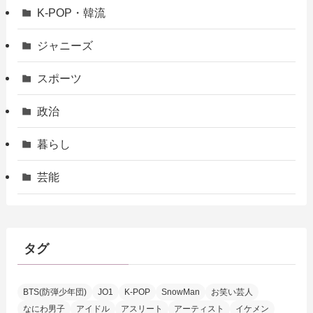
K-POP・韓流
ジャニーズ
スポーツ
政治
暮らし
芸能
タグ
BTS(防弾少年団)
JO1
K-POP
SnowMan
お笑い芸人
なにわ男子
アイドル
アスリート
アーティスト
イケメン