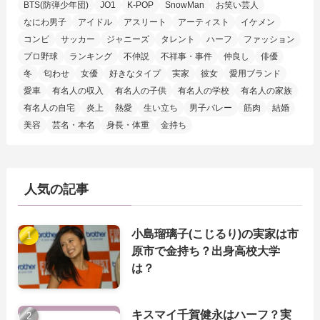
BTS(防弾少年団)
JO1
K-POP
SnowMan
お笑い芸人
なにわ男子
アイドル
アスリート
アーティスト
イケメン
コンビ
サッカー
ジャニーズ
タレント
ハーフ
ファッション
プロ野球
ランキング
不仲説
不祥事・事件
仲良し
俳優
冬
匂わせ
女優
好きなタイプ
実家
彼女
愛用ブランド
愛車
有名人の収入
有名人の子供
有名人の学校
有名人の家族
有名人の自宅
炎上
熱愛
生い立ち
男子バレー
筋肉
結婚
美容
芸名・本名
身長・体重
金持ち
人気の記事
小島瑠璃子(こじるり)の実家は市
原市で金持ち？出身高校大学
は？
キスマイ千賀健永はハーフ？実