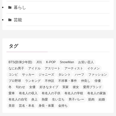
暮らし
芸能
タグ
BTS(防弾少年団)
JO1
K-POP
SnowMan
お笑い芸人
なにわ男子
アイドル
アスリート
アーティスト
イケメン
コンビ
サッカー
ジャニーズ
タレント
ハーフ
ファッション
プロ野球
ランキング
不仲説
不祥事・事件
仲良し
俳優
冬
匂わせ
女優
好きなタイプ
実家
彼女
愛用ブランド
愛車
有名人の収入
有名人の子供
有名人の学校
有名人の家族
有名人の自宅
炎上
熱愛
生い立ち
男子バレー
筋肉
結婚
美容
芸名・本名
身長・体重
金持ち