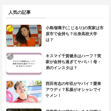
人気の記事
小島瑠璃子(こじるり)の実家は市
原市で金持ち？出身高校大学
は？
キスマイ千賀健永はハーフ？実
家が金持ち過ぎてヤバい！母・
弟のインスタは？
西田有志の年収がヤバイ？愛車
アウディ？私服がオシャレでイ
ケメン！