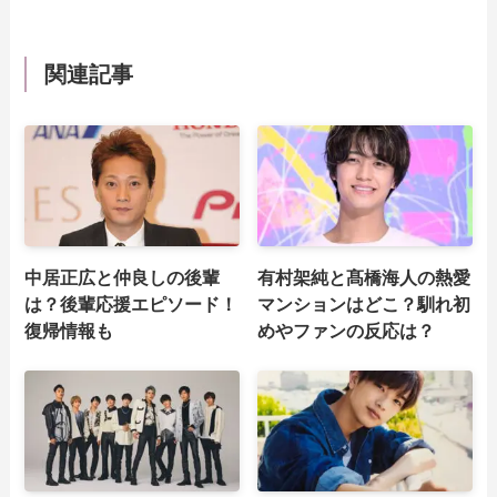
関連記事
中居正広と仲良しの後輩
有村架純と髙橋海人の熱愛
は？後輩応援エピソード！
マンションはどこ？馴れ初
復帰情報も
めやファンの反応は？