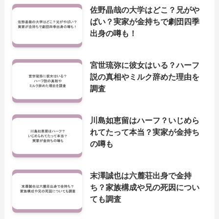
佐野晶哉の大学はどこ？兄がや
ばい？実家が金持ちで劇団四季
出身の噂も！
宮世琉弥に彼女はいる？ハーフ
説の真相やミルク辞めた理由を
調査
川島如恵留はハーフ？いじめら
れてたって本当？実家が金持ち
の噂も
末澤誠也は六麓荘出身で金持
ち？家族構成や兄の死因につい
ても調査