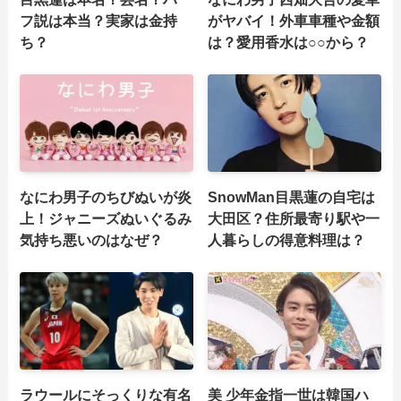
フ説は本当？実家は金持
がヤバイ！外車車種や金額
ち？
は？愛用香水は○○から？
なにわ男子のちびぬいが炎
SnowMan目黒蓮の自宅は
上！ジャニーズぬいぐるみ
大田区？住所最寄り駅や一
気持ち悪いのはなぜ？
人暮らしの得意料理は？
ラウールにそっくりな有名
美 少年金指一世は韓国ハ