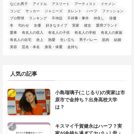
なにわ男子
アイドル
アスリート
アーティスト
イケメン
コンビ
サッカー
ジャニーズ
タレント
ハーフ
ファッション
プロ野球
ランキング
不仲説
不祥事・事件
仲良し
俳優
冬
匂わせ
女優
好きなタイプ
実家
彼女
愛用ブランド
愛車
有名人の収入
有名人の子供
有名人の学校
有名人の家族
有名人の自宅
炎上
熱愛
生い立ち
男子バレー
筋肉
結婚
美容
芸名・本名
身長・体重
金持ち
人気の記事
小島瑠璃子(こじるり)の実家は市
原市で金持ち？出身高校大学
は？
キスマイ千賀健永はハーフ？実
家が金持ち過ぎてヤバい！母・