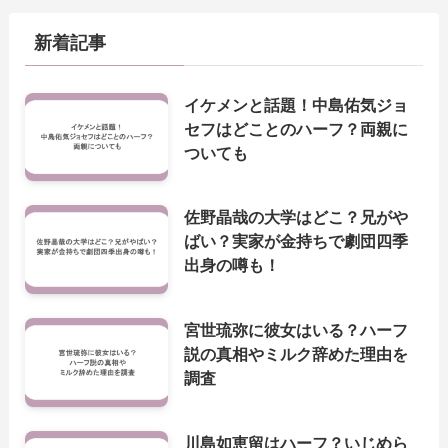
新着記事
イケメンと話題！中島佑気ジョ
セフはどことのハーフ？両親に
ついても
佐野晶哉の大学はどこ？兄がや
ばい？実家が金持ちで劇団四季
出身の噂も！
宮世琉弥に彼女はいる？ハーフ
説の真相やミルク辞めた理由を
調査
川島如恵留はハーフ？いじめら