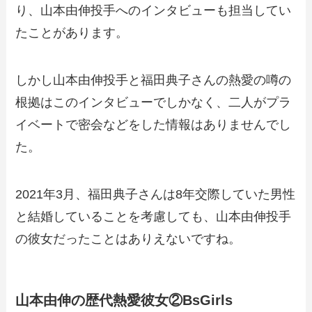
り、山本由伸投手へのインタビューも担当してい
たことがあります。
しかし山本由伸投手と福田典子さんの熱愛の噂の
根拠はこのインタビューでしかなく、二人がプラ
イベートで密会などをした情報はありませんでし
た。
2021年3月、福田典子さんは8年交際していた男性
と結婚していることを考慮しても、山本由伸投手
の彼女だったことはありえないですね。
山本由伸の歴代熱愛彼女②BsGirls