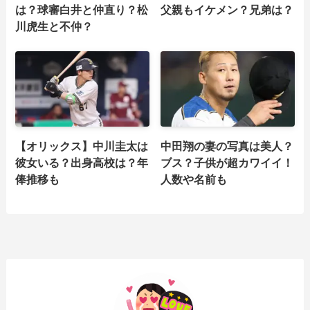
は？球審白井と仲直り？松
父親もイケメン？兄弟は？
川虎生と不仲？
【オリックス】中川圭太は
中田翔の妻の写真は美人？
彼女いる？出身高校は？年
ブス？子供が超カワイイ！
俸推移も
人数や名前も