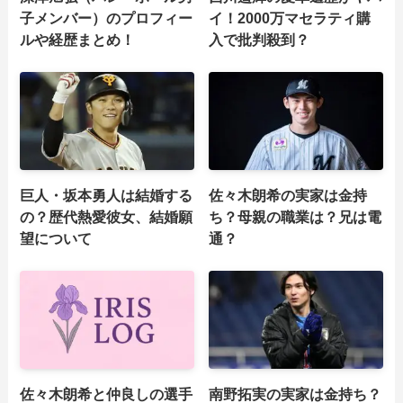
子メンバー）のプロフィー
イ！2000万マセラティ購
ルや経歴まとめ！
入で批判殺到？
巨人・坂本勇人は結婚する
佐々木朗希の実家は金持
の？歴代熱愛彼女、結婚願
ち？母親の職業は？兄は電
望について
通？
佐々木朗希と仲良しの選手
南野拓実の実家は金持ち？