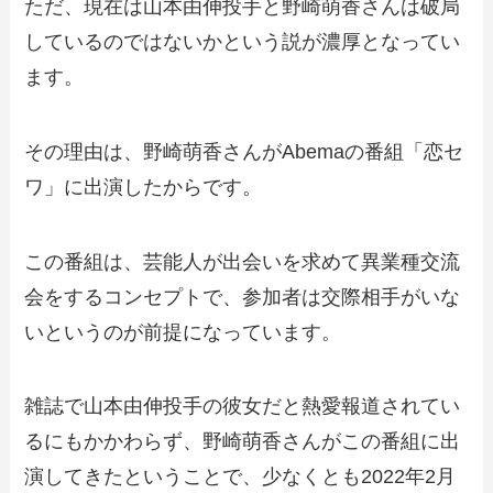
ただ、現在は山本由伸投手と野崎萌香さんは破局
しているのではないかという説が濃厚となってい
ます。
その理由は、野崎萌香さんがAbemaの番組「恋セ
ワ」に出演したからです。
この番組は、芸能人が出会いを求めて異業種交流
会をするコンセプトで、参加者は交際相手がいな
いというのが前提になっています。
雑誌で山本由伸投手の彼女だと熱愛報道されてい
るにもかかわらず、野崎萌香さんがこの番組に出
演してきたということで、少なくとも2022年2月