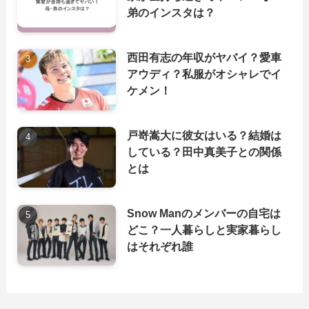
弟のインスタは？
西田有志の年収がヤバイ？愛車
アウディ？私服がオシャレでイ
ケメン！
戸嵜嵩大に彼女はいる？結婚は
している？田中真美子との関係
とは
Snow Manのメンバーの自宅は
どこ？一人暮らしと実家暮らし
はそれぞれ誰