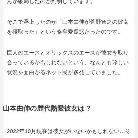
んが破局したのが判明しています。
そこで浮上したのが「山本由伸が菅野智之の彼女
を寝取った」という略奪愛疑惑だったのです。
巨人のエースとオリックスのエースが彼女を取り
合っているかもしれないという、なんとも珍しい
状況を面白がるネット民が多発していました。
山本由伸の歴代熱愛彼女は？
2022年10月現在は彼女がいないかもしれない…そ