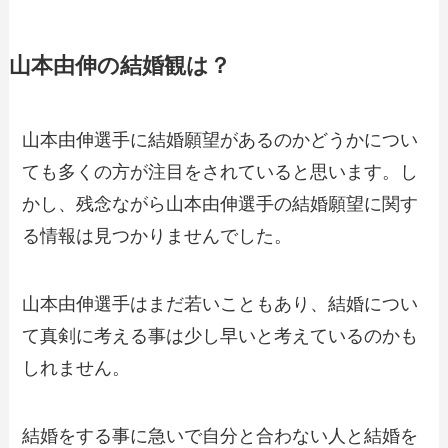
山本由伸の結婚観は？
山本由伸選手に結婚願望があるのかどうかについ
ても多くの方が注目をされていると思います。し
かし、残念ながら山本由伸選手の結婚願望に関す
る情報は見つかりませんでした。
山本由伸選手はまだ若いこともあり、結婚につい
て真剣に考える事は少し早いと考えているのかも
しれません。
結婚をする事に急いで自分と合わない人と結婚を