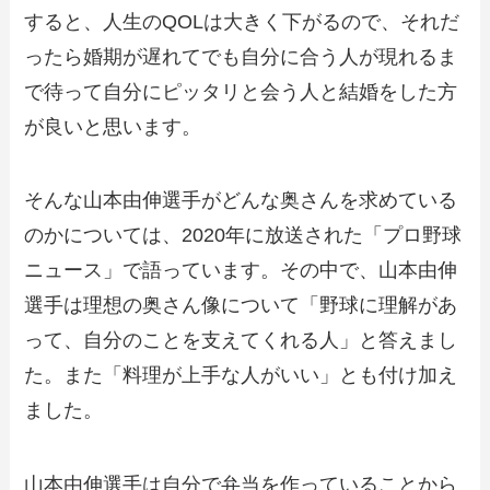
すると、人生のQOLは大きく下がるので、それだ
ったら婚期が遅れてでも自分に合う人が現れるま
で待って自分にピッタリと会う人と結婚をした方
が良いと思います。
そんな山本由伸選手がどんな奥さんを求めている
のかについては、2020年に放送された「プロ野球
ニュース」で語っています。その中で、山本由伸
選手は理想の奥さん像について「野球に理解があ
って、自分のことを支えてくれる人」と答えまし
た。また「料理が上手な人がいい」とも付け加え
ました。
山本由伸選手は自分で弁当を作っていることから