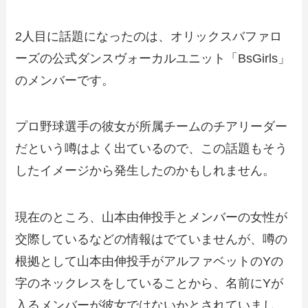
2人目に話題になったのは、オリックスバファロ
ーズの公式ダンスヴォーカルユニット「BsGirls」
のメンバーです。
プロ野球選手の彼女が所属チームのチアリーダー
だという噂はよく出ているので、この話題もそう
したイメージから発生したのかもしれません。
現在のところ、山本由伸投手とメンバーの女性が
交際しているなどの情報はでていませんが、噂の
根拠として山本由伸投手がアルファベットのYの
字のネックレスをしていることから、名前にYが
入るメンバーが彼女ではないかとされていまし