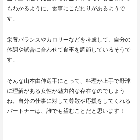
もわかるように、食事にこだわりがあるようで
す。
栄養バランスやカロリーなどを考慮して、自分の
体調や試合に合わせて食事を調節しているそうで
す。
そんな山本由伸選手にとって、料理が上手で野球
に理解がある女性が魅力的な存在なのでしょう
ね。自分の仕事に対して尊敬や応援をしてくれる
パートナーは、誰でも望むことだと思います！