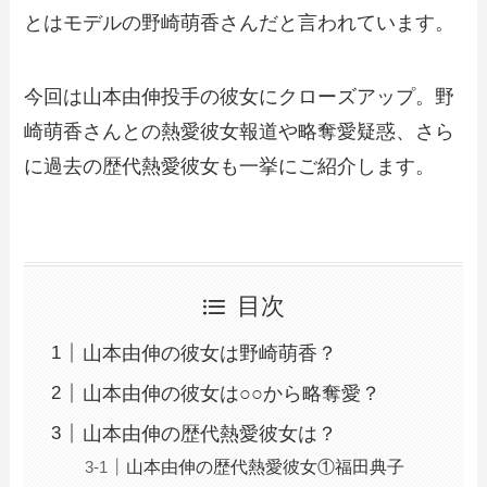
とはモデルの野崎萌香さんだと言われています。
今回は山本由伸投手の彼女にクローズアップ。野
崎萌香さんとの熱愛彼女報道や略奪愛疑惑、さら
に過去の歴代熱愛彼女も一挙にご紹介します。
目次
山本由伸の彼女は野崎萌香？
山本由伸の彼女は○○から略奪愛？
山本由伸の歴代熱愛彼女は？
山本由伸の歴代熱愛彼女①福田典子