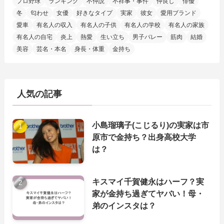
プロ野球
ランキング
不仲説
不祥事・事件
仲良し
俳優
冬
匂わせ
女優
好きなタイプ
実家
彼女
愛用ブランド
愛車
有名人の収入
有名人の子供
有名人の学校
有名人の家族
有名人の自宅
炎上
熱愛
生い立ち
男子バレー
筋肉
結婚
美容
芸名・本名
身長・体重
金持ち
人気の記事
小島瑠璃子(こじるり)の実家は市
原市で金持ち？出身高校大学
は？
キスマイ千賀健永はハーフ？実
家が金持ち過ぎてヤバい！母・
弟のインスタは？