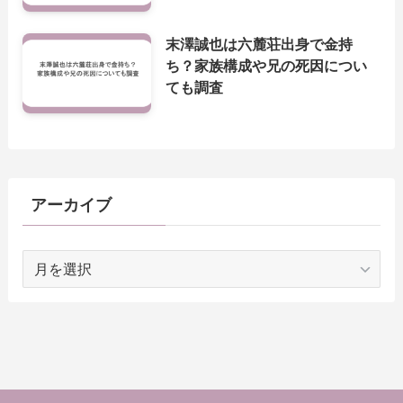
末澤誠也は六麓荘出身で金持
ち？家族構成や兄の死因につい
ても調査
アーカイブ
ア
ー
カ
イ
ブ