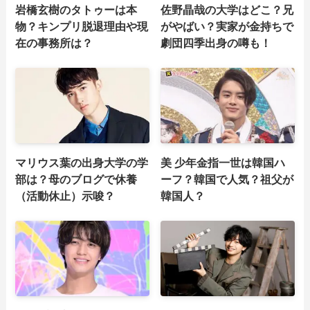
岩橋玄樹のタトゥーは本
佐野晶哉の大学はどこ？兄
物？キンプリ脱退理由や現
がやばい？実家が金持ちで
在の事務所は？
劇団四季出身の噂も！
マリウス葉の出身大学の学
美 少年金指一世は韓国ハ
部は？母のブログで休養
ーフ？韓国で人気？祖父が
（活動休止）示唆？
韓国人？