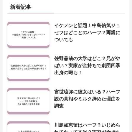
新着記事
イケメンと話題！中島佑気ジョ
セフはどことのハーフ？両親に
ついても
佐野晶哉の大学はどこ？兄がや
ばい？実家が金持ちで劇団四季
出身の噂も！
宮世琉弥に彼女はいる？ハーフ
説の真相やミルク辞めた理由を
調査
川島如恵留はハーフ？いじめら
れてたって本当？実家が金持ち