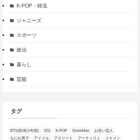
K-POP・韓流
ジャニーズ
スポーツ
政治
暮らし
芸能
タグ
BTS(防弾少年団)
JO1
K-POP
SnowMan
お笑い芸人
なにわ男子
アイドル
アスリート
アーティスト
イケメン