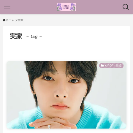
ホーム
実家
実家
– tag –
K-POP・韓流