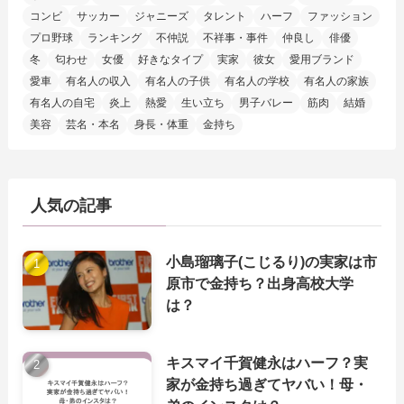
コンビ
サッカー
ジャニーズ
タレント
ハーフ
ファッション
プロ野球
ランキング
不仲説
不祥事・事件
仲良し
俳優
冬
匂わせ
女優
好きなタイプ
実家
彼女
愛用ブランド
愛車
有名人の収入
有名人の子供
有名人の学校
有名人の家族
有名人の自宅
炎上
熱愛
生い立ち
男子バレー
筋肉
結婚
美容
芸名・本名
身長・体重
金持ち
人気の記事
小島瑠璃子(こじるり)の実家は市
原市で金持ち？出身高校大学
は？
キスマイ千賀健永はハーフ？実
家が金持ち過ぎてヤバい！母・