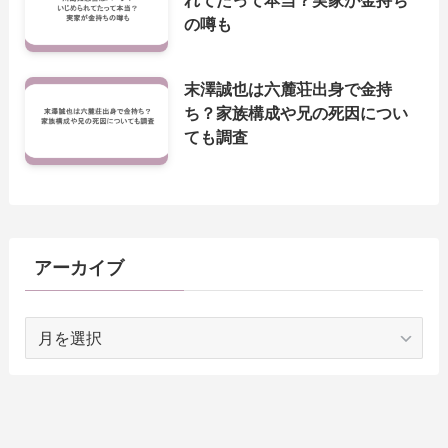
の噂も
末澤誠也は六麓荘出身で金持
ち？家族構成や兄の死因につい
ても調査
アーカイブ
ア
ー
カ
イ
ブ