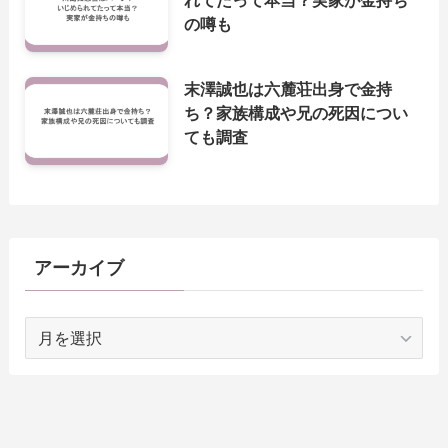
の噂も
末澤誠也は六麓荘出身で金持
ち？家族構成や兄の死因につい
ても調査
アーカイブ
ア
ー
カ
イ
ブ