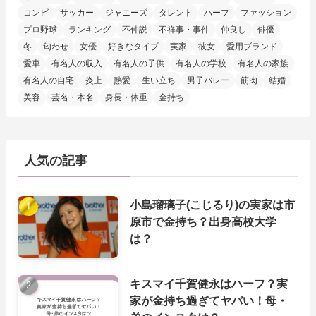
コンビ
サッカー
ジャニーズ
タレント
ハーフ
ファッション
プロ野球
ランキング
不仲説
不祥事・事件
仲良し
俳優
冬
匂わせ
女優
好きなタイプ
実家
彼女
愛用ブランド
愛車
有名人の収入
有名人の子供
有名人の学校
有名人の家族
有名人の自宅
炎上
熱愛
生い立ち
男子バレー
筋肉
結婚
美容
芸名・本名
身長・体重
金持ち
人気の記事
小島瑠璃子(こじるり)の実家は市
原市で金持ち？出身高校大学
は？
キスマイ千賀健永はハーフ？実
家が金持ち過ぎてヤバい！母・