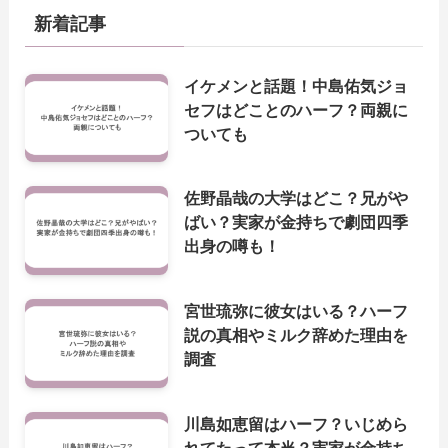
新着記事
イケメンと話題！中島佑気ジョ
セフはどことのハーフ？両親に
ついても
佐野晶哉の大学はどこ？兄がや
ばい？実家が金持ちで劇団四季
出身の噂も！
宮世琉弥に彼女はいる？ハーフ
説の真相やミルク辞めた理由を
調査
川島如恵留はハーフ？いじめら
れてたって本当？実家が金持ち