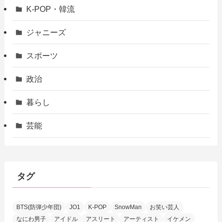
K-POP・韓流
ジャニーズ
スポーツ
政治
暮らし
芸能
タグ
BTS(防弾少年団)
JO1
K-POP
SnowMan
お笑い芸人
なにわ男子
アイドル
アスリート
アーティスト
イケメン