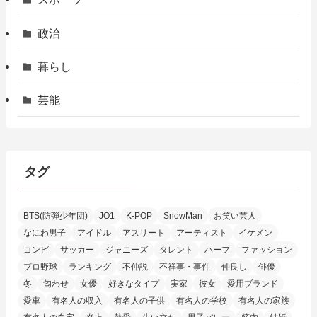
政治
暮らし
芸能
タグ
BTS(防弾少年団)
JO1
K-POP
SnowMan
お笑い芸人
なにわ男子
アイドル
アスリート
アーティスト
イケメン
コンビ
サッカー
ジャニーズ
タレント
ハーフ
ファッション
プロ野球
ランキング
不仲説
不祥事・事件
仲良し
俳優
冬
匂わせ
女優
好きなタイプ
実家
彼女
愛用ブランド
愛車
有名人の収入
有名人の子供
有名人の学校
有名人の家族