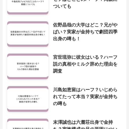
ついても
佐野晶哉の大学はどこ？兄がや
ばい？実家が金持ちで劇団四季
出身の噂も！
宮世琉弥に彼女はいる？ハーフ
説の真相やミルク辞めた理由を
調査
川島如恵留はハーフ？いじめら
れてたって本当？実家が金持ち
の噂も
末澤誠也は六麓荘出身で金持
ち？家族構成や兄の死因につい