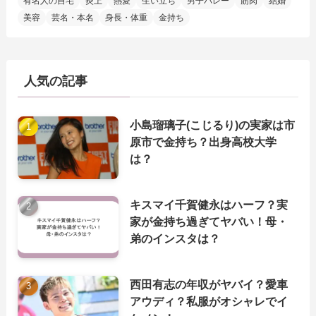
有名人の自宅
炎上
熱愛
生い立ち
男子バレー
筋肉
結婚
美容
芸名・本名
身長・体重
金持ち
人気の記事
小島瑠璃子(こじるり)の実家は市
原市で金持ち？出身高校大学
は？
キスマイ千賀健永はハーフ？実
家が金持ち過ぎてヤバい！母・
弟のインスタは？
西田有志の年収がヤバイ？愛車
アウディ？私服がオシャレでイ