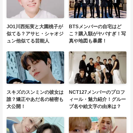
JO1川西拓実と大園桃子が
BTSメンバーの自宅はど
似てる？アサヒ・シャオジ
こ？購入額がヤバすぎ！写
ュン他似てる芸能人
真や地図も暴露！
スキズのスンミンの彼女は
NCT127メンバーのプロフ
誰？矯正やあだ名の秘密も
ィール・魅力紹介！グルー
大公開！
プ名や絵文字の由来は？